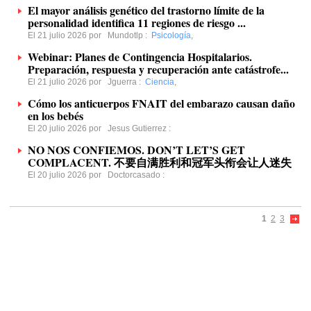
El mayor análisis genético del trastorno límite de la
personalidad identifica 11 regiones de riesgo ...
El 21 julio 2026 por
Mundotlp
:
Psicología
,
Webinar: Planes de Contingencia Hospitalarios.
Preparación, respuesta y recuperación ante catástrofe...
El 21 julio 2026 por
Jguerra
:
Ciencia
,
Cómo los anticuerpos FNAIT del embarazo causan daño
en los bebés
El 20 julio 2026 por
Jesus Gutierrez
:
NO NOS CONFIEMOS. DON’T LET’S GET
COMPLACENT. 不要自满胜利和冠军头衔会让人迷失
El 20 julio 2026 por
Doctorcasado
:
1
2
3