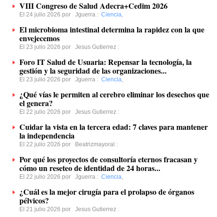
VIII Congreso de Salud Adecra+Cedim 2026
El 24 julio 2026 por
Jguerra
:
Ciencia
,
El microbioma intestinal determina la rapidez con la que
envejecemos
El 23 julio 2026 por
Jesus Gutierrez
:
Foro IT Salud de Usuaria: Repensar la tecnología, la
gestión y la seguridad de las organizaciones...
El 23 julio 2026 por
Jguerra
:
Ciencia
,
¿Qué vías le permiten al cerebro eliminar los desechos que
el genera?
El 22 julio 2026 por
Jesus Gutierrez
:
Cuidar la vista en la tercera edad: 7 claves para mantener
la independencia
El 22 julio 2026 por
Beatrizmayoral
:
Por qué los proyectos de consultoría eternos fracasan y
cómo un reseteo de identidad de 24 horas...
El 22 julio 2026 por
Jguerra
:
Ciencia
,
¿Cuál es la mejor cirugía para el prolapso de órganos
pélvicos?
El 21 julio 2026 por
Jesus Gutierrez
: