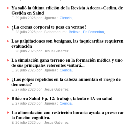
Ya salió la última edición de la Revista Adecra+Cedim, de
Gestión en Salud
El 29 julio 2026 por
Jguerra
:
Ciencia
,
¿La crema corporal te pesa en verano?
El 28 julio 2026 por
Bioherbarium
:
Belleza
,
En Femenino
,
Las palpitaciones son benignas, las taquicardias requieren
evaluación
El 28 julio 2026 por
Jesus Gutierrez
:
La simulación gana terreno en la formación médica y uno
de sus principales referentes visitará...
El 28 julio 2026 por
Jguerra
:
Ciencia
,
¿Los golpes repetidos en la cabeza aumentan el riesgo de
demencia?
El 27 julio 2026 por
Jesus Gutierrez
:
Bitácora Salud Ep. 12: trabajo, talento e IA en salud
El 27 julio 2026 por
Jguerra
:
Ciencia
,
La alimentación con restricción horaria ayuda a preservar
la función cognitiva.
El 26 julio 2026 por
Jesus Gutierrez
: