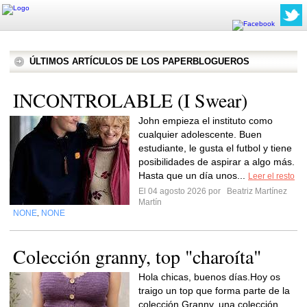
ÚLTIMOS ARTÍCULOS DE LOS PAPERBLOGUEROS
INCONTROLABLE (I Swear)
John empieza el instituto como
cualquier adolescente. Buen
estudiante, le gusta el futbol y tiene
posibilidades de aspirar a algo más.
Hasta que un día unos...
Leer el resto
El 04 agosto 2026 por
Beatriz Martínez
Martín
NONE
NONE
,
Colección granny, top "charoíta"
Hola chicas, buenos días.Hoy os
traigo un top que forma parte de la
colección Granny, una colección