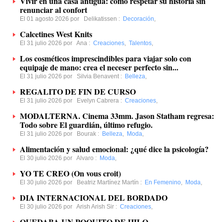
Vivir en una casa antigua: cómo respetar su historia sin
renunciar al confort
El 01 agosto 2026 por
Delikatissen
:
Decoración
,
Calcetines West Knits
El 31 julio 2026 por
Ana
:
Creaciones
,
Talentos
,
Los cosméticos imprescindibles para viajar solo con
equipaje de mano: crea el neceser perfecto sin...
El 31 julio 2026 por
Silvia Benavent
:
Belleza
,
REGALITO DE FIN DE CURSO
El 31 julio 2026 por
Evelyn Cabrera
:
Creaciones
,
MODALTERNA. Cinema 33mm. Jason Statham regresa:
Todo sobre El guardián, último refugio.
El 31 julio 2026 por
Bourak
:
Belleza
,
Moda
,
Alimentación y salud emocional: ¿qué dice la psicología?
El 30 julio 2026 por
Alvaro
:
Moda
,
YO TE CREO (On vous croit)
El 30 julio 2026 por
Beatriz Martínez Martín
:
En Femenino
,
Moda
,
DIA INTERNACIONAL DEL BORDADO
El 30 julio 2026 por
Arish Arish Sir
:
Creaciones
,
QUEDABA UN POQUITO DE HILO...