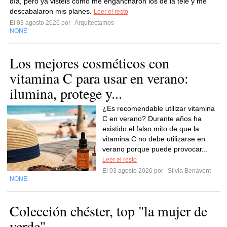
día, pero ya visteis cómo me engancharon los de la tele y me
descabalaron mis planes.
Leer el resto
El 03 agosto 2026 por
Arquitectamos
NONE
Los mejores cosméticos con
vitamina C para usar en verano:
ilumina, protege y...
¿Es recomendable utilizar vitamina
C en verano? Durante años ha
existido el falso mito de que la
vitamina C no debe utilizarse en
verano porque puede provocar...
Leer el resto
El 03 agosto 2026 por
Silvia Benavent
NONE
Colección chéster, top "la mujer de
verde"