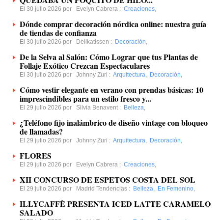
El 30 julio 2026 por
Evelyn Cabrera
:
Creaciones
,
Dónde comprar decoración nórdica online: nuestra guía
de tiendas de confianza
El 30 julio 2026 por
Delikatissen
:
Decoración
,
De la Selva al Salón: Cómo Lograr que tus Plantas de
Follaje Exótico Crezcan Espectaculares
El 30 julio 2026 por
Johnny Zuri
:
Arquitectura
,
Decoración
,
Cómo vestir elegante en verano con prendas básicas: 10
imprescindibles para un estilo fresco y...
El 29 julio 2026 por
Silvia Benavent
:
Belleza
,
¿Teléfono fijo inalámbrico de diseño vintage con bloqueo
de llamadas?
El 29 julio 2026 por
Johnny Zuri
:
Arquitectura
,
Decoración
,
FLORES
El 29 julio 2026 por
Evelyn Cabrera
:
Creaciones
,
XII CONCURSO DE ESPETOS COSTA DEL SOL
El 29 julio 2026 por
Madrid Tendencias
:
Belleza
,
En Femenino
,
ILLYCAFFÈ PRESENTA ICED LATTE CARAMELO
SALADO