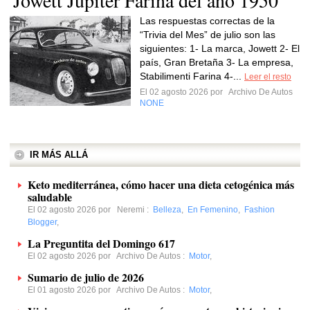
Jowett Jupiter Farina del año 1950
Las respuestas correctas de la
“Trivia del Mes” de julio son las
siguientes: 1- La marca, Jowett 2- El
país, Gran Bretaña 3- La empresa,
Stabilimenti Farina 4-...
Leer el resto
El 02 agosto 2026 por
Archivo De Autos
NONE
IR MÁS ALLÁ
Keto mediterránea, cómo hacer una dieta cetogénica más
saludable
El 02 agosto 2026 por
Neremi
:
Belleza
,
En Femenino
,
Fashion
Blogger
,
La Preguntita del Domingo 617
El 02 agosto 2026 por
Archivo De Autos
:
Motor
,
Sumario de julio de 2026
El 01 agosto 2026 por
Archivo De Autos
:
Motor
,