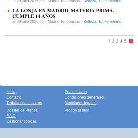
El 29 julio 2026 por
Madrid Tendencias
:
Belleza
,
En Femenino
,
LA LONJA EN MADRID, MATERIA PRIMA,
CUMPLE 14 AÑOS
El 29 julio 2026 por
Madrid Tendencias
:
Belleza
,
En Femenino
,
1
2
3
4
5
Inicio
Presentación
Contacto
Condiciones generales
Trabaja con nosotros
Menciones legales
Dossier de Prensa
Propón tu blog
F.A.Q.
Gestionar cookies