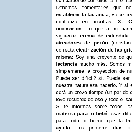
compartiendo con ellos la inform
Debemos comentarles que hem
establecer la lactancia,
y que ne
confianza en nosotras.
3.- C
necesarios:
Lo que a mí parec
siguiente:
crema de caléndula
aireadores de pezón
(constan
correcta
cicatrización de las gri
misma:
Soy una creyente de qu
lactancia
mucho más. Somos ma
simplemente la proyección de nu
Puede ser difícil? sí. Puede ser
nuestra naturaleza hacerlo. Y si e
será un breve tiempo (un par de d
leve recuerdo de eso y todo el sab
Si te informas sobre todos l
materna para tu bebé
, esas dif
para todo lo bueno que la
la
ayuda:
Los primeros días pu