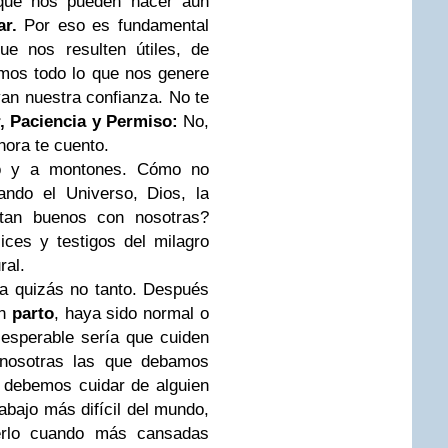
 que nos pueden hacer aun
r.
Por eso es fundamental
ue nos resulten útiles, de
mos todo lo que nos genere
an nuestra confianza. No te
, Paciencia y Permiso:
No,
ahora te cuento.
lo y a montones. Cómo no
ando el Universo, Dios, la
 tan buenos con nosotras?
ces y testigos del milagro
ral.
a quizás no tanto. Después
un
parto
, haya sido normal o
 esperable sería que cuiden
nosotras las que debamos
! debemos cuidar de alguien
rabajo más difícil del mundo,
erlo cuando más cansadas