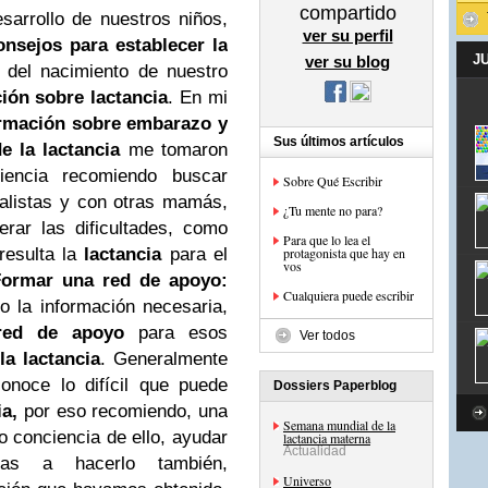
compartido
sarrollo de nuestros niños,
ver su perfil
onsejos para establecer la
J
ver su blog
 del nacimiento de nuestro
ión sobre lactancia
. En mi
rmación sobre embarazo y
Sus últimos artículos
de la lactancia
me tomaron
iencia recomiendo buscar
Sobre Qué Escribir
ialistas y con otras mamás,
¿Tu mente no para?
rar las dificultades, como
Para que lo lea el
resulta la
lactancia
para el
protagonista que hay en
vos
Formar una red de apoyo:
Cualquiera puede escribir
 la información necesaria,
red de apoyo
para esos
Ver todos
a lactancia
. Generalmente
onoce lo difícil que puede
Dossiers Paperblog
ia,
por eso recomiendo, una
Semana mundial de la
conciencia de ello, ayudar
lactancia materna
Actualidad
nas a hacerlo también,
Universo