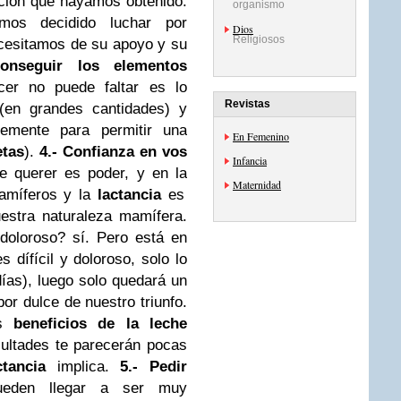
ación que hayamos obtenido.
organismo
os decidido luchar por
Dios
Religiosos
cesitamos de su apoyo y su
onseguir los elementos
er no puede faltar es lo
Revistas
(en grandes cantidades) y
temente para permitir una
En Femenino
etas
).
4.- Confianza en vos
Infancia
e querer es poder, y en la
Maternidad
míferos y la
lactancia
es
estra naturaleza mamífera.
 doloroso? sí. Pero está en
s dífícil y doloroso, solo lo
ías), luego solo quedará un
or dulce de nuestro triunfo.
os
beneficios de la leche
icultades te parecerán pocas
ctancia
implica.
5.- Pedir
eden llegar a ser muy