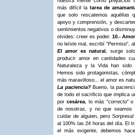
nuestra mente como prejuicios
más difícil la
tarea de amamanta
que solo rescatemos aquéllas q
apoyo y comprensión, y descarte
sentimientos negativos o disminuy
olvides: creer es poder.
10.- Amor
no leíste mal, escribí "Permiso", 
El amor
es natural
, surge so
producir amor en cantidades cu
Naturaleza y la Vida han sido
Hemos sido protagonistas, cómpli
más maravilloso... el amor es natu
La paciencia?
Bueno, la pacienci
de todo el sacrificio que implica 
por
cesárea
, lo más "correcto" o
de nosotras, y no que seamos 
cuidar de alguien, pero Sorpresa
al 100% las 24 horas del día. El t
el más exigente, debemos hac