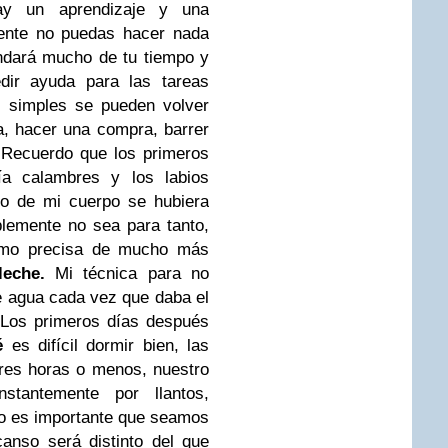
ay un aprendizaje y una
mente no puedas hacer nada
ndará mucho de tu tiempo y
dir ayuda para las tareas
s simples se pueden volver
, hacer una compra, barrer
:
Recuerdo que los primeros
a calambres y los labios
do de mi cuerpo se hubiera
blemente no sea para tanto,
ismo precisa de mucho más
leche.
Mi técnica para no
e agua cada vez que daba el
Los primeros días después
é
es difícil dormir bien, las
res horas o menos, nuestro
stantemente por llantos,
so es importante que seamos
anso será distinto del que