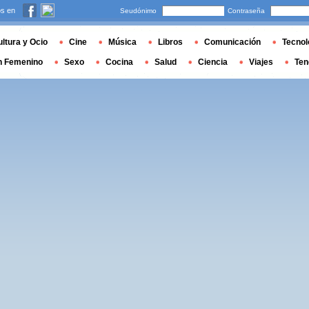
s en
Seudónimo
Contraseña
ltura y Ocio
Cine
Música
Libros
Comunicación
Tecnol
n Femenino
Sexo
Cocina
Salud
Ciencia
Viajes
Ten