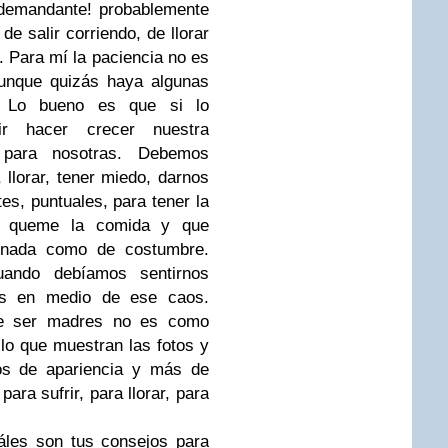
 demandante! probablemente
 salir corriendo, de llorar
. Para mí la paciencia no es
aunque quizás haya algunas
. Lo bueno es que si lo
ir hacer crecer nuestra
ara nosotras. Debemos
, llorar, tener miedo, darnos
es, puntuales, para tener la
s queme la comida y que
inada como de costumbre.
uando debíamos sentirnos
ces en medio de ese caos.
ue ser madres no es como
lo que muestran las fotos y
nos de apariencia y más de
ara sufrir, para llorar, para
áles son tus consejos para