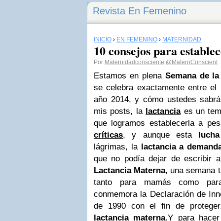
Revista En Femenino
INICIO
›
EN FEMENINO
›
MATERNIDAD
10 consejos para establec
Por
Maternidadconsciente
@MaternConscient
Estamos en plena
Semana de la
se celebra exactamente entre el 
año 2014, y cómo ustedes sabrá
mis posts, la
lactancia
es un tema
que logramos establecerla a pe
críticas
, y aunque esta
lucha
lágrimas, la
lactancia a demand
que no podía dejar de escribir 
Lactancia Materna
, una semana ta
tanto para mamás como par
conmemora
la Declaración de In
de 1990 con el fin de proteger
lactancia materna
.
Y para hacer