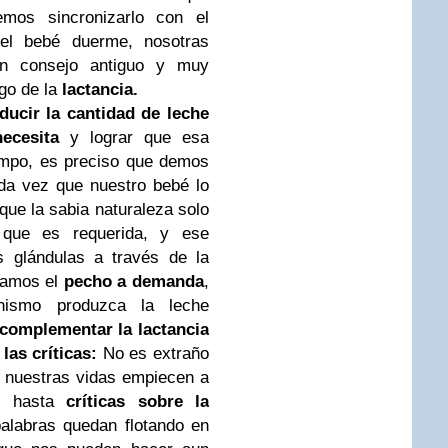
mos sincronizarlo con el
el bebé duerme, nosotras
n consejo antiguo y muy
igo de la
lactancia.
ducir la cantidad de leche
ecesita
y lograr que esa
empo, es preciso que demos
da vez que nuestro bebé lo
rque la sabia naturaleza solo
 que es requerida, y ese
s glándulas a través de la
 damos el
pecho a demanda
,
nismo produzca la leche
complementar la lactancia
 las críticas:
No es extraño
e nuestras vidas empiecen a
 y hasta
críticas sobre la
alabras quedan flotando en