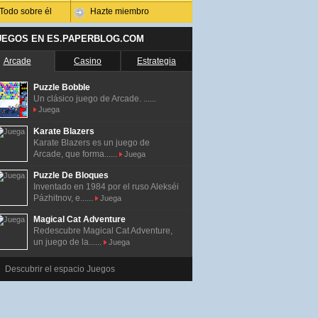
Todo sobre él
Hazte miembro
UEGOS EN ES.PAPERBLOG.COM
Arcade
Casino
Estrategia
Puzzle Bobble
Un clásico juego de Arcade. ......
Juega
Karate Blazers
Karate Blazers es un juego de
Arcade, que forma......
Juega
Puzzle De Bloques
Inventado en 1984 por el ruso Alekséi
Pázhitnov, e......
Juega
Magical Cat Adventure
Redescubre Magical Cat Adventure,
un juego de la......
Juega
Descubrir el espacio Juegos