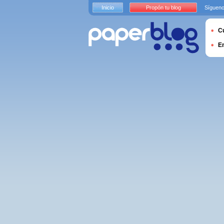
Inicio
Propón tu blog
Sígueno
Cu
E