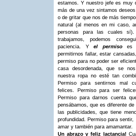
estamos. Y nuestro jefe es muy
más de una vez sintamos deseos de
o de gritar que nos de más tiempo
natural (al menos en mi caso, 
personas para las cuales sí)
trabajamos, podemos consegu
paciencia.
Y
el permiso
es p
permitirnos fallar, estar cansadas
permiso para no poder ser eficient
casa desordenada, que se no
nuestra ropa no esté tan comb
Permiso para sentirnos mal c
felices. Permiso para ser feli
Permiso para darnos cuenta q
pensábamos, que es diferente de 
las publicidades, que tiene me
profundidad. Permiso para sentir, p
amar y también para amamantar.
Un abrazo y feliz lactancia!
Cu