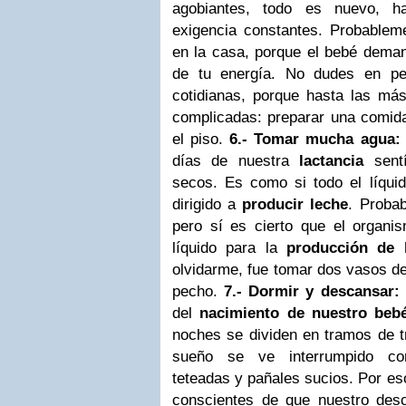
agobiantes, todo es nuevo, h
exigencia constantes. Probable
en la casa, porque el bebé dema
de tu energía. No dudes en pe
cotidianas, porque hasta las má
complicadas: preparar una comida
el piso.
6.- Tomar mucha agua
días de nuestra
lactancia
sentí
secos. Es como si todo el líqui
dirigido a
producir leche
. Proba
pero sí es cierto que el organ
líquido para la
producción de 
olvidarme, fue tomar dos vasos d
pecho.
7.- Dormir y descansar:
del
nacimiento de nuestro beb
noches se dividen en tramos de t
sueño se ve interrumpido con
teteadas y pañales sucios. Por e
conscientes de que nuestro desc