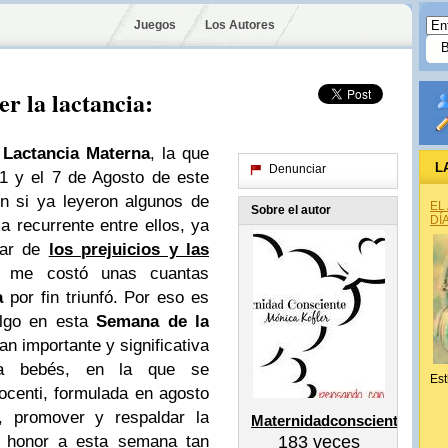
Juegos
Los Autores
er la lactancia:
 Lactancia Materna
, la que
L
Denunciar
1 y el 7 de Agosto de este
n si ya leyeron algunos de
EL
Sobre el autor
DÍ
 recurrente entre ellos, ya
sar de
los prejuicios y las
me costó unas cuantas
a
por fin triunfó.
Por eso es
algo en esta
Semana de la
n importante y significativa
a bebés, en la que se
Est
nocenti, formulada
en agosto
, promover y respaldar la
Maternidadconsciente
 honor a esta semana tan
183
veces