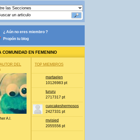
¿ Aún no eres miembro ?
Propón tu blog
A COMUNIDAD EN FEMENINO
 AUTOR DEL
TOP MIEMBROS
A
martaelen
10126983 pt
tururu
2717317 pt
cupcakeshermosos
2427331 pt
her A.l.
mvisied
2055556 pt