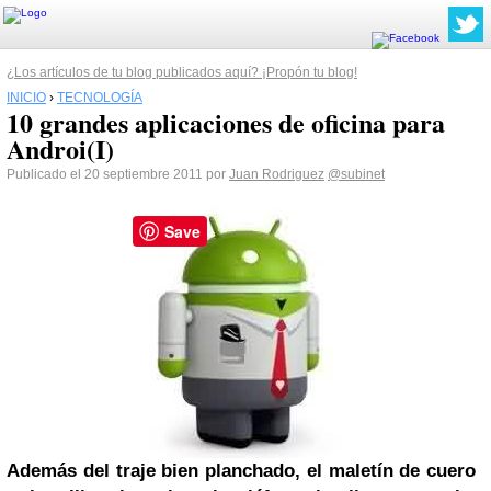
¿Los artículos de tu blog publicados aquí? ¡Propón tu blog!
INICIO
›
TECNOLOGÍA
10 grandes aplicaciones de oficina para
Androi(I)
Publicado el 20 septiembre 2011 por
Juan Rodriguez
@subinet
Save
Además del traje bien planchado, el maletín de cuero