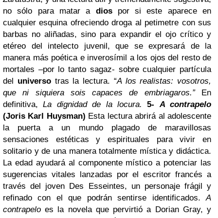
no sólo para matar a
dios
por si este aparece en
cualquier esquina ofreciendo droga al petimetre con sus
barbas no aliñadas, sino para expandir el ojo crítico y
etéreo del intelecto juvenil, que se expresará de la
manera más poética e inverosímil a los ojos del resto de
mortales –por lo tanto sagaz- sobre cualquier partícula
del
universo
tras la lectura. “
A los realistas: vosotros,
que ni siquiera sois capaces de embriagaros.”
En
definitiva,
La dignidad de la locura.
5-
A contrapelo
(Joris Karl Huysman)
Esta lectura abrirá al adolescente
la puerta a un mundo plagado de maravillosas
sensaciones estéticas y espirituales para vivir en
solitario y de una manera totalmente mística y didáctica.
La edad ayudará al componente místico a potenciar las
sugerencias vitales lanzadas por el escritor francés a
través del joven Des Esseintes, un personaje frágil y
refinado con el que podrán sentirse identificados.
A
contrapelo
es la novela que pervirtió a Dorian Gray, y