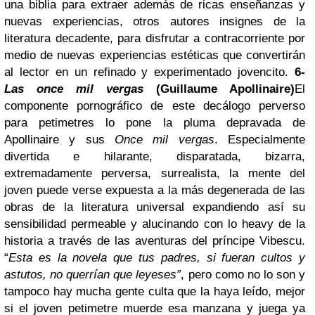
una biblia para extraer además de ricas enseñanzas y
nuevas experiencias, otros autores insignes de la
literatura decadente, para disfrutar a contracorriente por
medio de nuevas experiencias estéticas que convertirán
al lector en un refinado y experimentado jovencito.
6-
Las once mil vergas
(Guillaume Apollinaire)
El
componente pornográfico de este decálogo perverso
para petimetres lo pone la pluma depravada de
Apollinaire y sus
Once mil vergas
. Especialmente
divertida e hilarante, disparatada, bizarra,
extremadamente perversa, surrealista, la mente del
joven puede verse expuesta a la más degenerada de las
obras de la literatura universal expandiendo así su
sensibilidad permeable y alucinando con lo heavy de la
historia a través de las aventuras del príncipe Vibescu.
“
Esta es la novela que tus padres, si fueran cultos y
astutos, no querrían que leyeses”
, pero como no lo son y
tampoco hay mucha gente culta que la haya leído, mejor
si el joven petimetre muerde esa manzana y juega ya