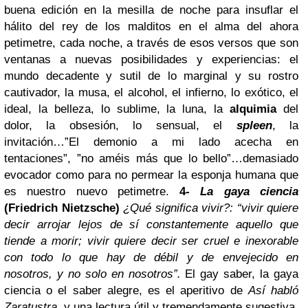
buena edición en la mesilla de noche para insuflar el
hálito del rey de los malditos en el alma del ahora
petimetre, cada noche, a través de esos versos que son
ventanas a nuevas posibilidades y experiencias: el
mundo decadente y sutil de lo marginal y su rostro
cautivador, la musa, el alcohol, el infierno, lo exótico, el
ideal, la belleza, lo sublime, la luna, la
alquimia
del
dolor, la obsesión, lo sensual, el
spleen
, la
invitación…”El demonio a mi lado acecha en
tentaciones”, ”no améis más que lo bello”…demasiado
evocador como para no permear la esponja humana que
es nuestro nuevo petimetre.
4-
La gaya ciencia
(Friedrich Nietzsche)
¿Qué significa vivir?: “vivir quiere
decir arrojar lejos de sí constantemente aquello que
tiende a morir; vivir quiere decir ser cruel e inexorable
con todo lo que hay de débil y de envejecido en
nosotros, y no solo en nosotros”.
El gay saber, la gaya
ciencia o el saber alegre, es el aperitivo de
Así habló
Zaratustra
, y una lectura útil y tremendamente sugestiva,