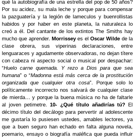
qué la autobiografía de una estrella del pop de 50 años?
Por su acidez, su mala leche y porque para compensar
la pazguatería y la legión de lameculos y buenrollistas
habidos y por haber en este planeta, la naturaleza lo
creó a él. Del cantante de los extintos The Smiths hay
mucho que aprender.
Morrissey
es el
Oscar Wilde
de la
clase obrera, sus viperinas declaraciones, entre
lenguaraces y agudamente observadoras, no dejan títere
con cabeza ni aspecto social o musical por despachar:
“
Huelo carne quemada. Y rezo a Dios para que sea
humana
” o “
Madonna está más cerca de la prostitución
organizada que cualquier otra cosa
”. Porque solo lo
políticamente incorrecto nos salvará de cualquier clase
de mierda… y porque la buena música no ha de faltarle
al joven petimetre.
10- ¿Qué título añadirías tú?
El
décimo título del decálogo para pervertir al adolescente
me gustaría lo pusiesen ustedes, amables lectores, ya
que a buen seguro han echado en falta alguna novela,
poemario, ensayo o biografía maléfica que pueda influir