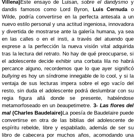
Villena)
Este ensayo de Luisan,
sobre el dandysmo
y
dandis famosos como Lord Byron,
Luis Cernuda
o
Wilde, podría convertirse en la perfecta antesala a un
nuevo estilo personal y una actitud ingeniosa, innovadora
y divertida de mostrarse ante la galería humana, ya sea
en las calles o en el insti, a través del atuendo que
exprese a la perfección la nueva visión vital adquirida
tras la lectura del
retrato
. No hay de qué preocuparse, si
el adolescente decide exhibir una corbata lila no habrá
percance alguno, recordemos que lo que ayer significó
bullying
es hoy un síndrome innegable de lo cool, y si la
ventaja de sus lecturas impera sobre el ego vacío del
resto, sin duda el adolescente podrá deslumbrar con su
regia figura allá donde se presente, habiéndose
metamorfoseado en un
beau
petimetre.
3-
Las flores del
mal
(Charles Baudelaire)
La poesía de Baudelaire puede
convertirse en otra de las biblias del adolescente de
espíritu rebelde, libre y espabilado, además de ser su
libro de cabecera por muchos años, acomodando una