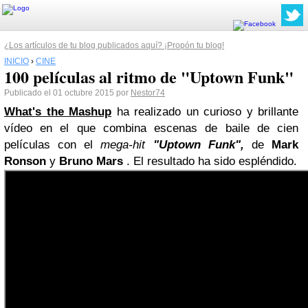
¿Los artículos de tu blog publicados aquí? ¡Propón tu blog!
INICIO
›
CINE
100 películas al ritmo de "Uptown Funk"
Publicado el 01 octubre 2015 por
Nestor74
What's the Mashup
ha realizado un curioso y brillante
vídeo en el que combina escenas de baile de cien
películas con el
mega-hit
"Uptown Funk",
de
Mark
Ronson
y
Bruno Mars
. El resultado ha sido espléndido.