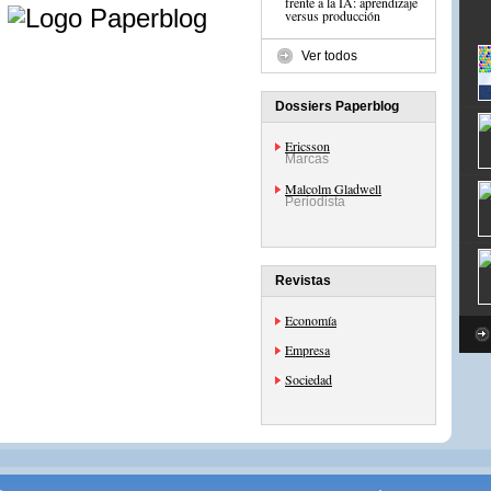
e
frente a la IA: aprendizaje
versus producción
Ver todos
Dossiers Paperblog
Ericsson
Marcas
Malcolm Gladwell
Periodista
Revistas
Economía
Empresa
Sociedad