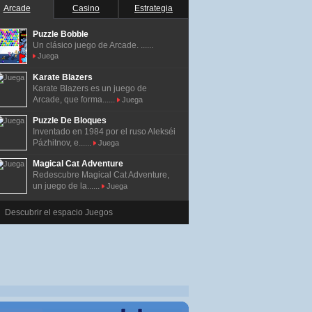
Arcade
Casino
Estrategia
Puzzle Bobble
Un clásico juego de Arcade. ......
Juega
Karate Blazers
Karate Blazers es un juego de
Arcade, que forma......
Juega
Puzzle De Bloques
Inventado en 1984 por el ruso Alekséi
Pázhitnov, e......
Juega
Magical Cat Adventure
Redescubre Magical Cat Adventure,
un juego de la......
Juega
Descubrir el espacio Juegos