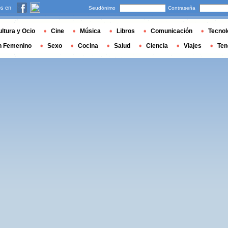
s en
Seudónimo
Contraseña
ltura y Ocio
Cine
Música
Libros
Comunicación
Tecnol
n Femenino
Sexo
Cocina
Salud
Ciencia
Viajes
Ten