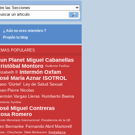
¿ Aún no eres miembro ?
Propón tu blog
EMAS POPULARES
un Planet
Miguel Cabanellas
ristóbal Montoro
Guillermo Fariñas
Intermón Oxfam
lizabeth II
osé María Aznar
ISOTROL
aso 'Gürtel'
Ley de Salud Sexual
ean-Pierre Nicolas
ermán Vargas Lleras
Humberto Baena
rmenta Xynthia
osé Miguel Contreras
osa Romero
ndo Monetario Internacional
Presidencia de la UE
en Bernanke
Fernando Abril Martorell
Instalaza
sia - Chechenia
Silvio Berlusconi