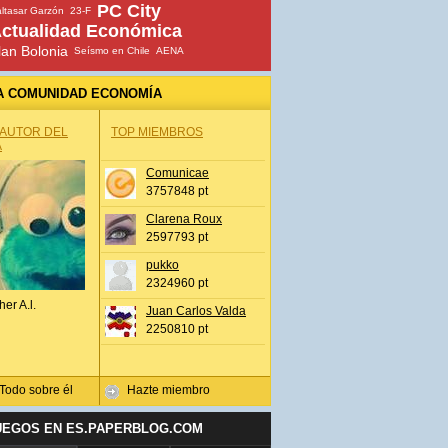
PC City
ltasar Garzón
23-F
ctualidad Económica
lan Bolonia
Seísmo en Chile
AENA
A COMUNIDAD ECONOMÍA
 AUTOR DEL
TOP MIEMBROS
A
Comunicae
3757848 pt
Clarena Roux
2597793 pt
pukko
2324960 pt
her A.l.
Juan Carlos Valda
2250810 pt
Todo sobre él
Hazte miembro
UEGOS EN ES.PAPERBLOG.COM