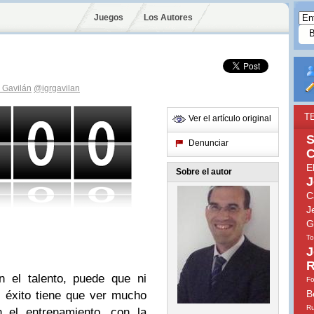
Juegos
Los Autores
. Gavilán
@igrgavilan
T
Ver el artículo original
S
Denunciar
C
E
Sobre el autor
J
C
J
G
To
J
R
n el talento, puede que ni
Fo
B
l éxito tiene que ver mucho
Ru
n el entrenamiento, con la