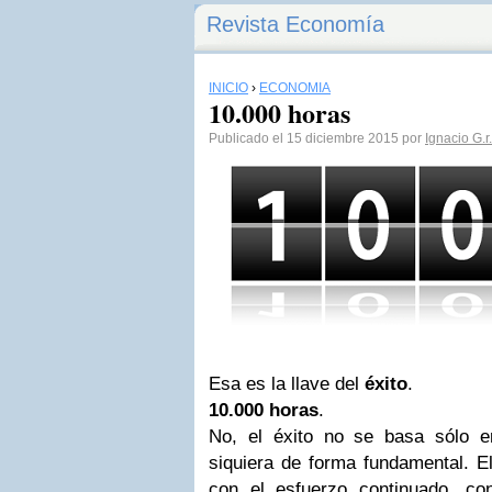
Revista Economía
INICIO
›
ECONOMÍA
10.000 horas
Publicado el 15 diciembre 2015 por
Ignacio G.r
Esa es la llave del
éxito
.
10.000 horas
.
No, el éxito no se basa sólo e
siquiera de forma fundamental. E
con el esfuerzo continuado, co