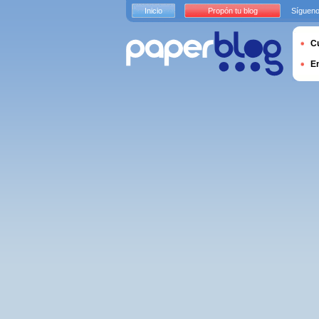
Inicio
Propón tu blog
Sígueno
Cu
E