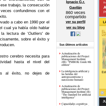
Ignacio G.r.
Ba
 ese trabajo, la consecución
A
Gavilán
 veces confundimos con el
860
veces
P
xito.
compartido
ver su perfil
levado a cabo en 1990 por el
L
ver su blog
l cual ya había oído hablar
EL
la lectura de '
Outliers
' de
DÍ
ecisamente, sobre el éxito y
producen.
Sus últimos artículos
Actualización de
stro cerebro necesita para
publicaciones del Project
Management Institute
ividad hasta el nivel del
(III): "PMBOK Guide 8th
edition"
La inteligencia artificial y
Est
as al éxito, no dejes de
las heridas del
antropocentrismo y
narcisismo humano
Actualización de
publicaciones del Project
Management Institute (II):
"The standard for artificial
intelligence"
J
Capacidades cognitivas