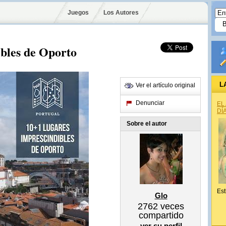
Juegos
Los Autores
ibles de Oporto
L
Ver el artículo original
Denunciar
EL
DÍ
Sobre el autor
Est
Glo
2762
veces
compartido
ver su perfil