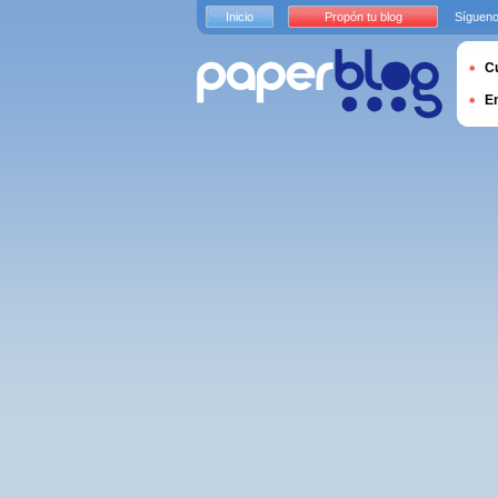
Inicio
Propón tu blog
Sígueno
Cu
E