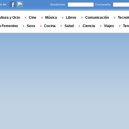
s en
Seudónimo
Contraseña
ltura y Ocio
Cine
Música
Libros
Comunicación
Tecnol
n Femenino
Sexo
Cocina
Salud
Ciencia
Viajes
Ten