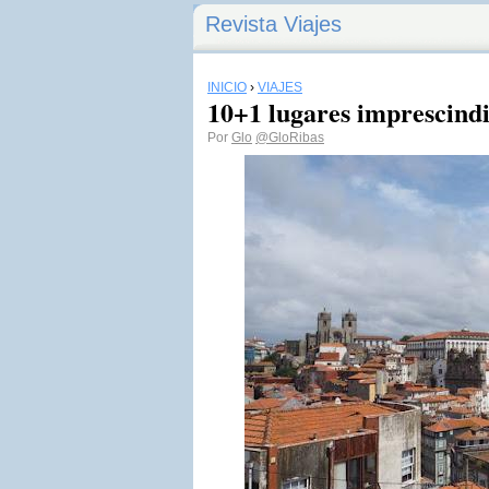
Revista Viajes
INICIO
›
VIAJES
10+1 lugares imprescind
Por
Glo
@GloRibas