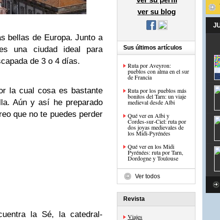
ver su blog
J
s bellas de Europa. Junto a
Sus últimos artículos
 es una ciudad ideal para
scapada de 3 o 4 días.
Ruta por Aveyron:
pueblos con alma en el sur
de Francia
r la cual cosa es bastante
Ruta por los pueblos más
bonitos del Tarn: un viaje
ella. Aún y así he preparado
medieval desde Albi
reo que no te puedes perder
Qué ver en Albi y
Cordes‑sur‑Ciel: ruta por
dos joyas medievales de
los Midi‑Pyrénées
Qué ver en los Midi
Pyrénées: ruta por Tarn,
Dordogne y Toulouse
Ver todos
Revista
uentra la Sé, la catedral-
Viajes