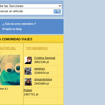
¿ Aún no eres miembro ?
Propón tu blog
A COMUNIDAD VIAJES
 AUTOR DEL
TOP MIEMBROS
A
Cristina Sanjosé
3902196 pt
sepelaci
3268454 pt
silviainterblog
2945886 pt
her A.l.
Rafael
1987701 pt