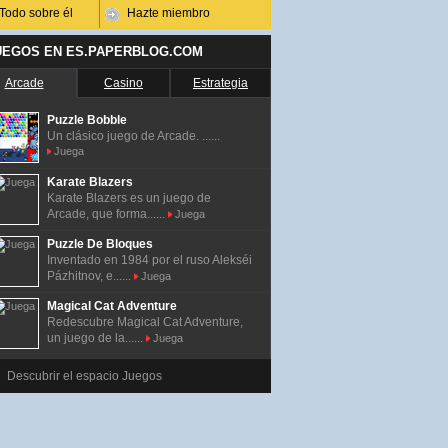
Todo sobre él
Hazte miembro
UEGOS EN ES.PAPERBLOG.COM
Arcade
Casino
Estrategia
Puzzle Bobble
Un clásico juego de Arcade. ......
Juega
Karate Blazers
Karate Blazers es un juego de
Arcade, que forma......
Juega
Puzzle De Bloques
Inventado en 1984 por el ruso Alekséi
Pázhitnov, e......
Juega
Magical Cat Adventure
Redescubre Magical Cat Adventure,
un juego de la......
Juega
Descubrir el espacio Juegos