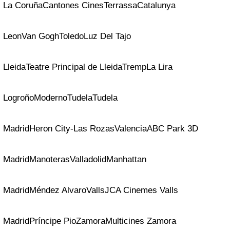
La Coruña
Cantones Cines
Terrassa
Catalunya
Leon
Van Gogh
Toledo
Luz Del Tajo
Lleida
Teatre Principal de Lleida
Tremp
La Lira
Logroño
Moderno
Tudela
Tudela
Madrid
Heron City-Las Rozas
Valencia
ABC Park 3D
Madrid
Manoteras
Valladolid
Manhattan
Madrid
Méndez Alvaro
Valls
JCA Cinemes Valls
Madrid
Príncipe Pio
Zamora
Multicines Zamora