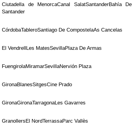
Ciutadella de Menorca
Canal Salat
Santander
Bahía De
Santander
Córdoba
Tablero
Santiago De Compostela
As Cancelas
El Vendrell
Les Mates
Sevilla
Plaza De Armas
Fuengirola
Miramar
Sevilla
Nervión Plaza
Girona
Blanes
Sitges
Cine Prado
Girona
Girona
Tarragona
Les Gavarres
Granollers
El Nord
Terrassa
Parc Vallès