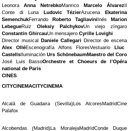
Leonora
Anna Netrebko
Manrico
Marcelo Álvarez
Il
Conte di Luna
Ludovic Tézier
Azucena
Ekaterina
Semenchuk
Ferrando
Roberto Tagliavini
Inés
Marion
Lebegue
Ruiz
Oleksiy Palchykov
Un viejo zíngaro
Constantin Ghircau
Un mensajero
Cyrille Lovighi
Director musical
Daniele Callegari
Director de escena
Alex Ollé
Escenografía Alfons FloresVestuario
Lluc
Castells
Iluminación
Urs Schönebaum
Maestro del Coro
José Luis Basso
Orchestre et Choeurs de l’Opéra
national de Paris
CINES
CITY
CINEMA
CITY
CINEMA
Alcalá de Guadaira (Sevilla)
Los Alcores
Madrid
Cine
Palafox
Alcobendas (Madrid)
La Moraleja
Madrid
Conde Duque