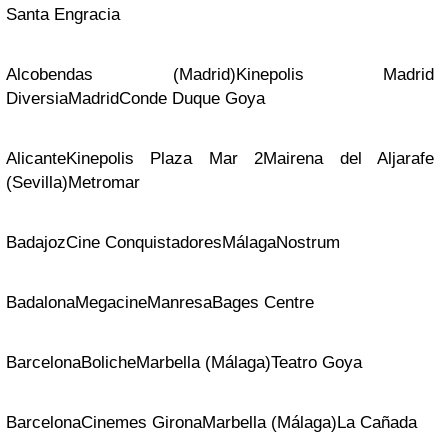
Santa Engracia
Alcobendas (Madrid)
Kinepolis Madrid
Diversia
Madrid
Conde Duque Goya
Alicante
Kinepolis Plaza Mar 2
Mairena del Aljarafe
(Sevilla)
Metromar
Badajoz
Cine Conquistadores
Málaga
Nostrum
Badalona
Megacine
Manresa
Bages Centre
Barcelona
Boliche
Marbella (Málaga)
Teatro Goya
Barcelona
Cinemes Girona
Marbella (Málaga)
La Cañada