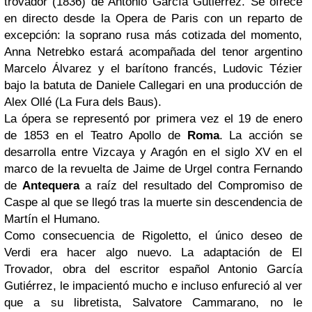
trovador (1836) de Antonio García Gutiérrez. Se ofrece
en directo desde la Opera de Paris con un reparto de
excepción: la soprano rusa más cotizada del momento,
Anna Netrebko estará acompañada del tenor argentino
Marcelo Álvarez y el barítono francés, Ludovic Tézier
bajo la batuta de Daniele Callegari en una producción de
Alex Ollé (La Fura dels Baus).
La ópera se representó por primera vez el 19 de enero
de 1853 en el Teatro Apollo de
Roma
. La acción se
desarrolla entre Vizcaya y Aragón en el siglo XV en el
marco de la revuelta de Jaime de Urgel contra Fernando
de
Antequera
a raíz del resultado del Compromiso de
Caspe al que se llegó tras la muerte sin descendencia de
Martín el Humano.
Como consecuencia de Rigoletto, el único deseo de
Verdi era hacer algo nuevo. La adaptación de El
Trovador, obra del escritor español Antonio García
Gutiérrez, le impacientó mucho e incluso enfureció al ver
que a su libretista, Salvatore Cammarano, no le