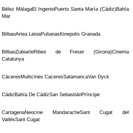
Bélez Málaga
El Ingenio
Puerto Santa María (Cádiz)
Bahía
Mar
Bilbao
Artea Leioa
Pulianas
Kinepolis Granada
Bilbao
Zubiarte
Ribes de Freser (Girona)
Cinema
Catalunya
Cáceres
Multicines Caceres
Salamanca
Van Dyck
Cádiz
Bahía De Cádiz
San Sebastián
Príncipe
Cartagena
Neocine Mandarache
Sant Cugat del
Vallès
Sant Cugat