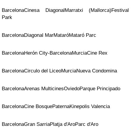
Barcelona
Cinesa Diagonal
Marratxi (Mallorca)
Festival
Park
Barcelona
Diagonal Mar
Mataró
Mataró Parc
Barcelona
Herón City-Barcelona
Murcia
Cine Rex
Barcelona
Circulo del Liceo
Murcia
Nueva Condomina
Barcelona
Arenas Multicines
Oviedo
Parque Principado
Barcelona
Cine Bosque
Paterna
Kinepolis Valencia
Barcelona
Gran Sarria
Platja d'Aro
Parc d'Aro