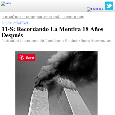
¿Los artículos de tu blog publicados aquí? ¡Propón tu blog!
INICIO
›
SOCIEDAD
11-S: Recordando La Mentira 18 Años
Después
Publicado el 11 septiembre 2019 por
Antonio Fernández Reyes
@tonyfdezryes
Save