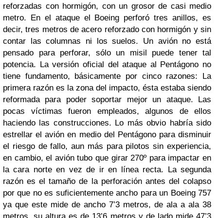
reforzadas con hormigón, con un grosor de casi medio
metro. En el ataque el Boeing perforó tres anillos, es
decir, tres metros de acero reforzado con hormigón y sin
contar las columnas ni los suelos. Un avión no está
pensado para perforar, sólo un misil puede tener tal
potencia. La versión oficial del ataque al Pentágono no
tiene fundamento, básicamente por cinco razones: La
primera razón es la zona del impacto, ésta estaba siendo
reformada para poder soportar mejor un ataque. Las
pocas víctimas fueron empleados, algunos de ellos
haciendo las construcciones. Lo más obvio habría sido
estrellar el avión en medio del Pentágono para disminuir
el riesgo de fallo, aun más para pilotos sin experiencia,
en cambio, el avión tubo que girar 270º para impactar en
la cara norte en vez de ir en línea recta. La segunda
razón es el tamaño de la perforación antes del colapso
por que no es suficientemente ancho para un Boeing 757
ya que este mide de ancho 7’3 metros, de ala a ala 38
metros, su altura es de 13’6 metros y de lado mide 47’3