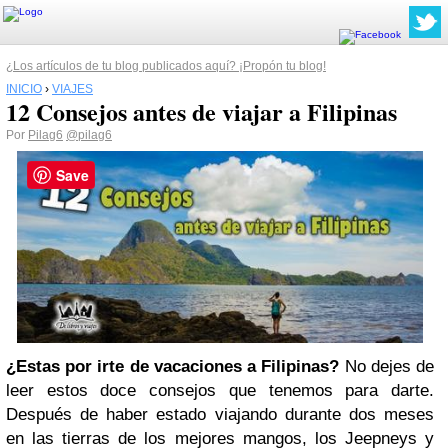
¿Los artículos de tu blog publicados aquí? ¡Propón tu blog!
INICIO
›
VIAJES
12 Consejos antes de viajar a Filipinas
Por
Pilag6
@pilag6
Save
¿Estas por irte de vacaciones a Filipinas?
No dejes de
leer estos doce consejos que tenemos para darte.
Después de haber estado viajando durante dos meses
en las tierras de los mejores mangos, los Jeepneys y