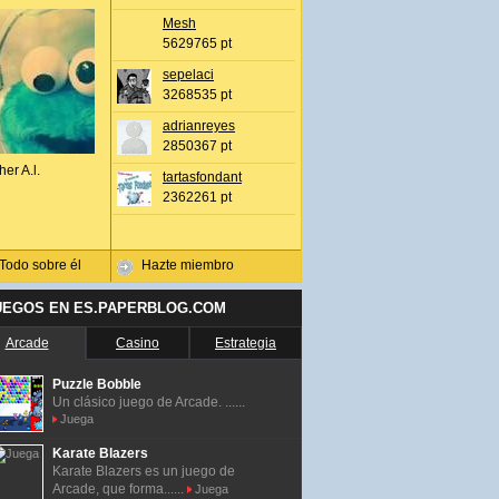
Mesh
5629765 pt
sepelaci
3268535 pt
adrianreyes
2850367 pt
her A.l.
tartasfondant
2362261 pt
Todo sobre él
Hazte miembro
UEGOS EN ES.PAPERBLOG.COM
Arcade
Casino
Estrategia
Puzzle Bobble
Un clásico juego de Arcade. ......
Juega
Karate Blazers
Karate Blazers es un juego de
Arcade, que forma......
Juega