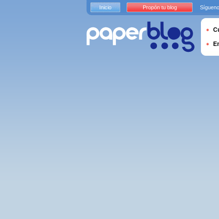
Inicio
Propón tu blog
Sígueno
Cu
E