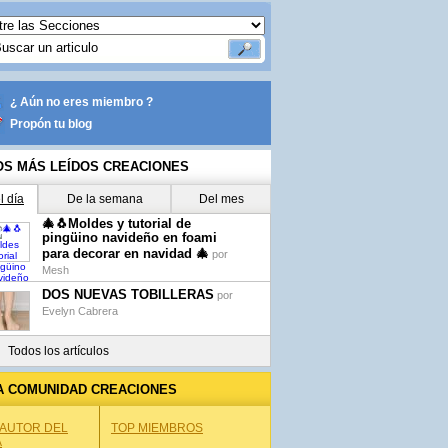
¿ Aún no eres miembro ?
Propón tu blog
OS MÁS LEÍDOS CREACIONES
l día
De la semana
Del mes
🎄🐧Moldes y tutorial de
pingüino navideño en foami
para decorar en navidad 🎄
por
Mesh
DOS NUEVAS TOBILLERAS
por
Evelyn Cabrera
Todos los artículos
A COMUNIDAD CREACIONES
 AUTOR DEL
TOP MIEMBROS
A