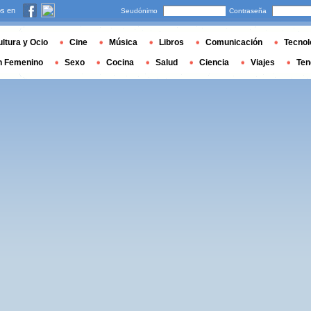
s en
Seudónimo
Contraseña
ltura y Ocio
Cine
Música
Libros
Comunicación
Tecnol
n Femenino
Sexo
Cocina
Salud
Ciencia
Viajes
Ten