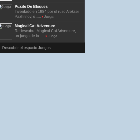
Puzzle De Bloques
Inventado en 1984 por el ruso Alekséi
Pázhitnov, e......
Juega
Magical Cat Adventure
Redescubre Magical Cat Adventure,
un juego de la......
Juega
Descubrir el espacio Juegos