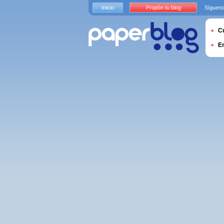
Inicio
Propón tu blog
Sígueno
Cu
E