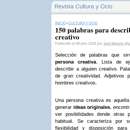
Revista Cultura y Ocio
INICIO
›
CULTURA Y OCIO
150 palabras para descri
creativo
Publicado el 08 julio 2026 por
Jack Moreno
@j
Selección de palabras que sir
persona creativa
. Lista de e
describir a alguien creativo. Pa
de gran creatividad. Adjetivos 
hombres creativos.
Una persona creativa es aquella
generar
ideas originales
, encont
ver posibilidades donde otras 
habitual. Se caracteriza por s
flexibilidad y disposición par