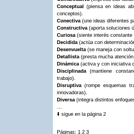
Conceptual
(piensa en ideas ab
conceptos).
Conectiva
(une ideas diferentes p
Constructiva
(aporta soluciones út
Curiosa
(siente interés constante
Decidida
(actúa con determinación
Desenvuelta
(se maneja con soltur
Detallista
(presta mucha atención
Dinámica
(activa y con iniciativa 
Disciplinada
(mantiene consta
trabajo).
Disruptiva
(rompe esquemas tra
innovadoras).
Diversa
(integra distintos enfoque
…
⬇️ sigue en la página 2
Páginas:
1
2
3