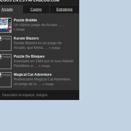
UEGOS EN ES.PAPERBLOG.COM
Arcade
Casino
Estrategia
Puzzle Bobble
Un clásico juego de Arcade. ......
Juega
Karate Blazers
Karate Blazers es un juego de
Arcade, que forma......
Juega
Puzzle De Bloques
Inventado en 1984 por el ruso Alekséi
Pázhitnov, e......
Juega
Magical Cat Adventure
Redescubre Magical Cat Adventure,
un juego de la......
Juega
Descubrir el espacio Juegos