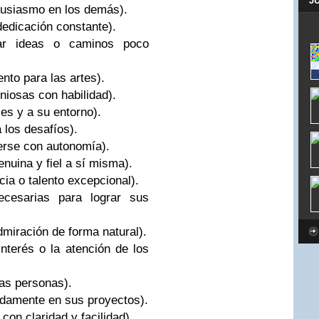
J
ntusiasmo en los demás).
dedicación constante).
ar ideas o caminos poco
ento para las artes).
niosas con habilidad).
les y a su entorno).
a los desafíos).
erse con autonomía).
nuina y fiel a sí misma).
cia o talento excepcional).
necesarias para lograr sus
dmiración de forma natural).
interés o la atención de los
ras personas).
ndamente en sus proyectos).
con claridad y facilidad).