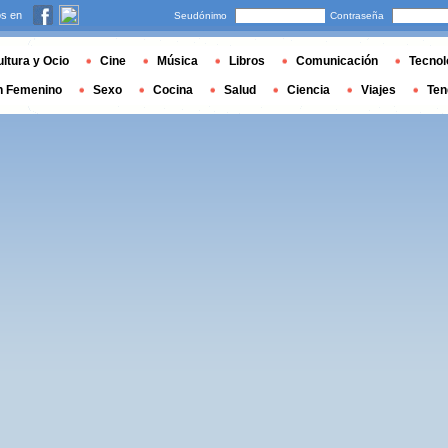
s en
Seudónimo
Contraseña
ltura y Ocio
Cine
Música
Libros
Comunicación
Tecnol
n Femenino
Sexo
Cocina
Salud
Ciencia
Viajes
Ten