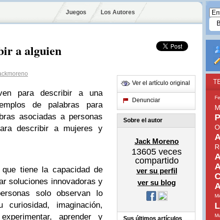
Juegos
Los Autores
bir a alguien
ackmoreno
T
Ver el artículo original
ven para describir a una
Fe
Denunciar
jemplos de palabras para
M
labras asociadas a personas
P
Sobre el autor
O
para describir a mujeres y
A
Jack Moreno
R
13605
veces
A
compartido
A
 que tiene la capacidad de
ver su perfil
C
rar soluciones innovadoras y
ver su blog
A
personas solo observan lo
Mi
u curiosidad, imaginación,
L
a experimentar, aprender y
Mu
Sus últimos artículos