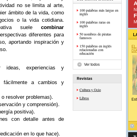
A
vidad no se limita al arte,
N
100 palabras más largas en
ier ámbito de la vida, como
inglés
F
gocios o la vida cotidiana.
M
100 palabras raras en
inglés
eativa suele
combinar
50 nombres de piratas
erspectivas diferentes para
L
famosos
so, aportando inspiración y
150 palabras en inglés
EL
eso.
relacionadas con
DÍ
educación
Ver todos
r ideas, experiencias y
Revistas
e fácilmente a cambios y
Cultura y Ocio
 o resolver problemas).
Libros
Est
servación y comprensión).
ergía positiva).
ones con detalle antes de
edicación en lo que hace).