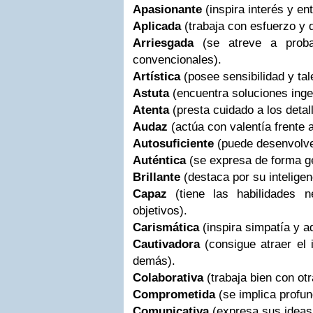
Apasionante
(inspira interés y e
Aplicada
(trabaja con esfuerzo y 
Arriesgada
(se atreve a prob
convencionales).
Artística
(posee sensibilidad y tal
Astuta
(encuentra soluciones inge
Atenta
(presta cuidado a los detal
Audaz
(actúa con valentía frente 
Autosuficiente
(puede desenvolv
Auténtica
(se expresa de forma ge
Brillante
(destaca por su inteligen
Capaz
(tiene las habilidades 
objetivos).
Carismática
(inspira simpatía y a
Cautivadora
(consigue atraer el 
demás).
Colaborativa
(trabaja bien con ot
Comprometida
(se implica profu
Comunicativa
(expresa sus ideas 