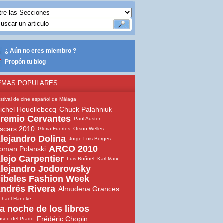
¿ Aún no eres miembro ?
Propón tu blog
EMAS POPULARES
stival de cine español de Málaga
ichel Houellebecq
Chuck Palahniuk
remio Cervantes
Paul Auster
scars 2010
Gloria Fuertes
Orson Welles
lejandro Dolina
Jorge Luis Borges
ARCO 2010
oman Polanski
lejo Carpentier
Luis Buñuel
Karl Marx
lejandro Jodorowsky
ibeles Fashion Week
ndrés Rivera
Almudena Grandes
chael Haneke
a noche de los libros
Frédéric Chopin
seo del Prado