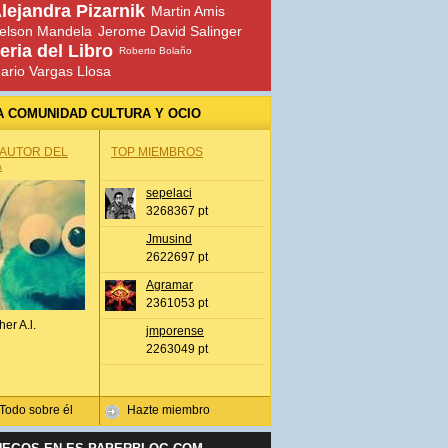
lejandra Pizarnik
Martin Amis
elson Mandela
Jerome David Salinger
eria del Libro
Roberto Bolaño
ario Vargas Llosa
A COMUNIDAD CULTURA Y OCIO
 AUTOR DEL
TOP MIEMBROS
A
sepelaci
3268367 pt
Jmusind
2622697 pt
Agramar
2361053 pt
her A.l.
jmporense
2263049 pt
Todo sobre él
Hazte miembro