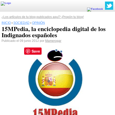
¿Los artículos de tu blog publicados aquí? ¡Propón tu blog!
INICIO
›
SOCIEDAD
›
OPINIÓN
15MPedia, la enciclopedia digital de los
Indignados españoles
Publicado el 09 junio 2012 por
Mamerogar
Save