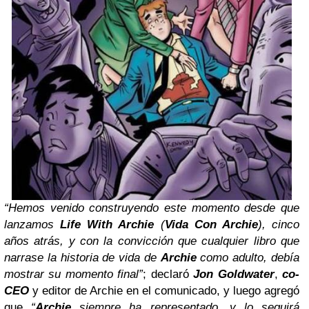
“Hemos venido construyendo este momento desde que
lanzamos
Life With Archie
(
Vida Con Archie
), cinco
años atrás, y con la convicción que cualquier libro que
narrase la historia de vida de
Archie
como adulto, debía
mostrar su momento final”
; declaró
Jon Goldwater
,
co-
CEO
y editor de Archie en el comunicado, y luego agregó
que
“
Archie
siempre ha representado, y lo seguirá