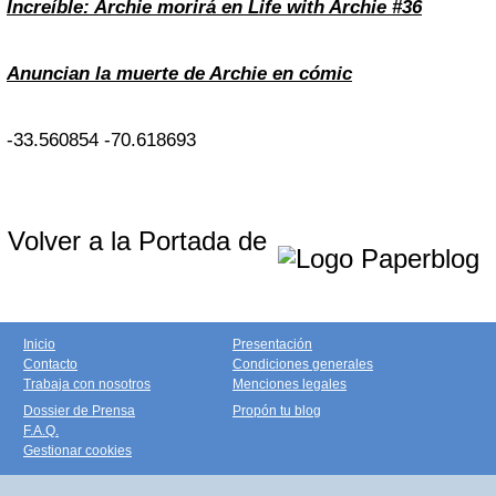
Increíble: Archie morirá en Life with Archie #36
Anuncian la muerte de Archie en cómic
-33.560854
-70.618693
Volver a la Portada de
Inicio
Presentación
Contacto
Condiciones generales
Trabaja con nosotros
Menciones legales
Dossier de Prensa
Propón tu blog
F.A.Q.
Gestionar cookies