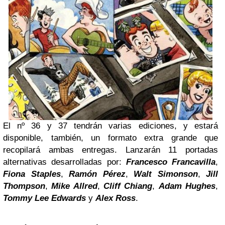
El nº 36 y 37 tendrán varias ediciones, y estará
disponible, también, un formato extra grande que
recopilará ambas entregas. Lanzarán 11 portadas
alternativas desarrolladas por:
Francesco Francavilla
,
Fiona
Staples
,
Ramón Pérez
,
Walt Simonson
,
Jill
Thompson
,
Mike Allred
,
Cliff Chiang
,
Adam Hughes
,
Tommy
Lee
Edwards
y
Alex Ross
.