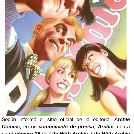
Según informó el sitio oficial de la editorial
Archie
Comics
, en un
comunicado de prensa
,
Archie
morirá
en el
número 36
de
Life With Archie
.
Life With Archie