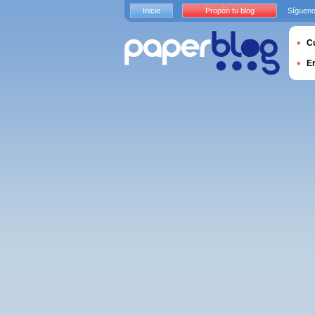
Inicio
Propón tu blog
Sígueno
Cu
E