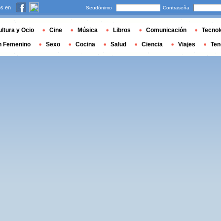
s en
Seudónimo
Contraseña
ltura y Ocio
Cine
Música
Libros
Comunicación
Tecnol
n Femenino
Sexo
Cocina
Salud
Ciencia
Viajes
Ten