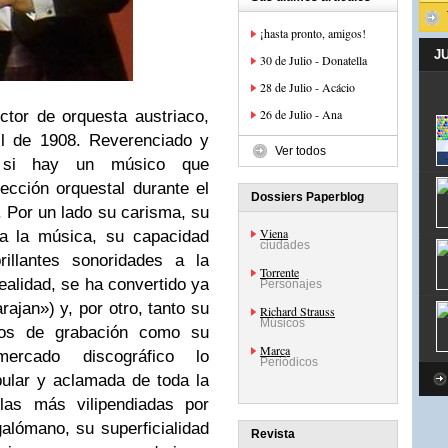
¡hasta pronto, amigos!
J
30 de Julio - Donatella
28 de Julio - Acácio
26 de Julio - Ana
tor de orquesta austriaco,
il de 1908. Reverenciado y
Ver todos
, si hay un músico que
ección orquestal durante el
Dossiers Paperblog
. Por un lado su carisma, su
Viena
a la música, su capacidad
ciudades
illantes sonoridades a la
Torrente
alidad, se ha convertido ya
Personajes
rajan») y, por otro, tanto su
Richard Strauss
Músicos
dios de grabación como su
Marca
ercado discográfico lo
Periódicos
pular y aclamada de toda la
las más vilipendiadas por
alómano, su superficialidad
Revista