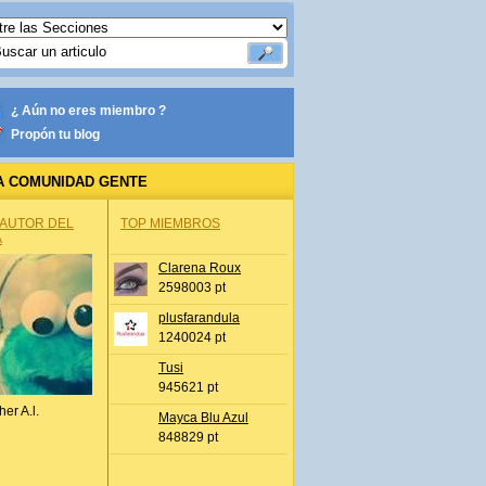
¿ Aún no eres miembro ?
Propón tu blog
A COMUNIDAD GENTE
 AUTOR DEL
TOP MIEMBROS
A
Clarena Roux
2598003 pt
plusfarandula
1240024 pt
Tusi
945621 pt
her A.l.
Mayca Blu Azul
848829 pt