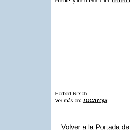
Fuente: youextreme.com;
herbert
Herbert Nitsch
Ver más en:
TOCAY@S
Volver a la Portada d