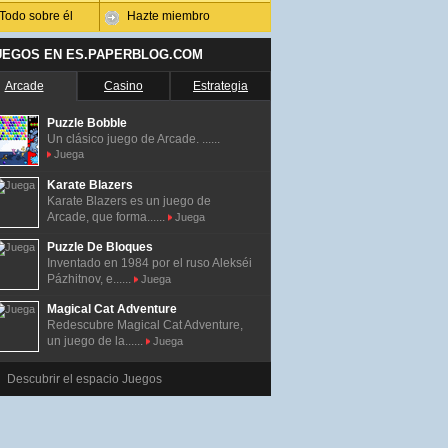
Todo sobre él
Hazte miembro
UEGOS EN ES.PAPERBLOG.COM
Arcade
Casino
Estrategia
Puzzle Bobble
Un clásico juego de Arcade. ......
Juega
Karate Blazers
Karate Blazers es un juego de
Arcade, que forma......
Juega
Puzzle De Bloques
Inventado en 1984 por el ruso Alekséi
Pázhitnov, e......
Juega
Magical Cat Adventure
Redescubre Magical Cat Adventure,
un juego de la......
Juega
Descubrir el espacio Juegos