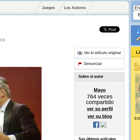
Juegos
Los Autores
aya
L
Ver el artículo original
Denunciar
EL
DÍ
Sobre el autor
Mayo
764
veces
compartido
ver su perfil
ver su blog
Est
Sus últimos artículos