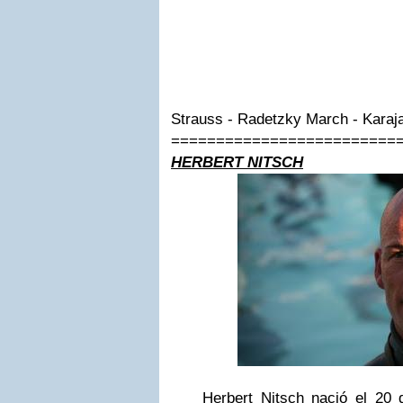
Strauss - Radetzky March - Karaj
=========================
HERBERT NITSCH
Herbert Nitsch nació el 20 de