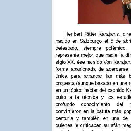
Heribert Ritter Karajanis, direc
nacido en Salzburgo el 5 de abr
detestado, siempre polémico
represente mejor que nadie la dir
siglo XX, ése ha sido Von Karajan
forma apasionada de acercarse 
única para arrancar las más br
orquesta (aunque basado en una re
en un tópico hablar del «sonido Ka
culto a la técnica y los estu
profundo conocimiento del m
convirtieron en la batuta más po
centuria y también en una de 
quienes le criticaban su afán meg