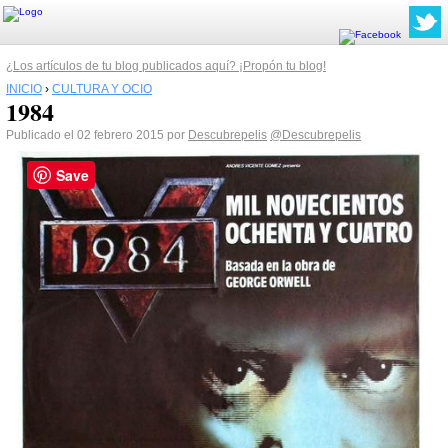
¿Los artículos de tu blog publicados aquí? ¡Propón tu blog!
INICIO
›
CULTURA Y OCIO
1984
Publicado el 02 febrero 2015 por
Descubrepelis
@Descubrepelis
Save