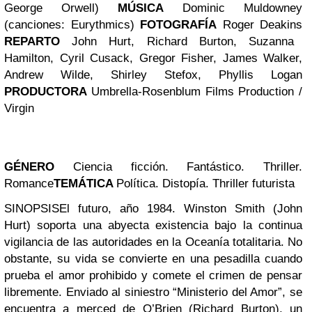
George Orwell)
MÚSICA
Dominic Muldowney
(canciones: Eurythmics)
FOTOGRAFÍA
Roger Deakins
REPARTO
John Hurt, Richard Burton, Suzanna
Hamilton, Cyril Cusack, Gregor Fisher, James Walker,
Andrew Wilde, Shirley Stefox, Phyllis Logan
PRODUCTORA
Umbrella-Rosenblum Films Production /
Virgin
GÉNERO
Ciencia ficción. Fantástico. Thriller.
Romance
TEMÁTICA
Política. Distopía. Thriller futurista
SINOPSIS
El futuro, año 1984. Winston Smith (John
Hurt) soporta una abyecta existencia bajo la continua
vigilancia de las autoridades en la Oceanía totalitaria. No
obstante, su vida se convierte en una pesadilla cuando
prueba el amor prohibido y comete el crimen de pensar
libremente. Enviado al siniestro “Ministerio del Amor”, se
encuentra a merced de O’Brien (Richard Burton), un