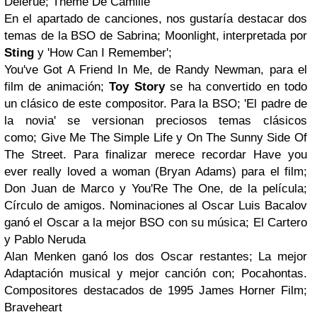
Delerue; Theme De Camille
En el apartado de canciones, nos gustaría destacar dos
temas de la BSO de Sabrina; Moonlight, interpretada por
Sting
y
'How Can I Remember';
You've Got A Friend In Me, de Randy Newman, para el
film de animación;
Toy Story
se ha convertido en todo
un clásico de este compositor. Para la BSO; 'El padre de
la novia' se versionan preciosos temas clásicos
como; Give Me The Simple Life y On The Sunny Side Of
The Street.
Para finalizar merece recordar Have you
ever really loved a woman (Bryan Adams) para el film;
Don Juan de Marco y You'Re The One, de la película;
Círculo de amigos.
Nominaciones al Oscar
Luis Bacalov
ganó el Oscar a la mejor BSO con su música; El Cartero
y Pablo Neruda
Alan Menken ganó los dos Oscar restantes; La mejor
Adaptación musical y mejor canción con; Pocahontas.
Compositores destacados de 1995
James Horner
Film;
Braveheart