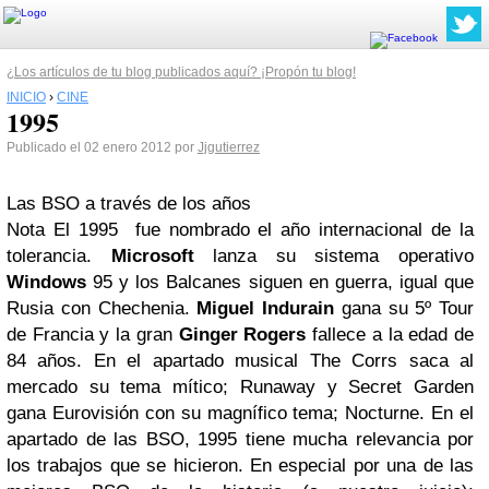
¿Los artículos de tu blog publicados aquí? ¡Propón tu blog!
INICIO
›
CINE
1995
Publicado el 02 enero 2012 por
Jjgutierrez
Las BSO a través de los años
Nota
El 1995 fue nombrado el año internacional de la
tolerancia.
Microsoft
lanza su sistema operativo
Windows
95 y los Balcanes siguen en guerra, igual que
Rusia con Chechenia.
Miguel Indurain
gana su 5º Tour
de Francia y la gran
Ginger Rogers
fallece a la edad de
84 años.
En el apartado musical The Corrs saca al
mercado su tema mítico; Runaway y Secret Garden
gana Eurovisión con su magnífico tema; Nocturne.
En el
apartado de las BSO, 1995 tiene mucha relevancia por
los trabajos que se hicieron. En especial por una de las