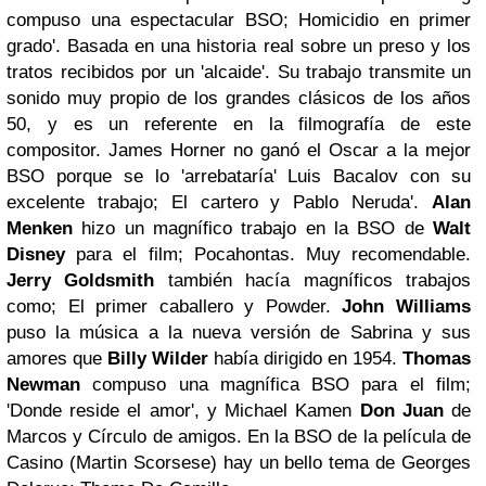
compuso una espectacular BSO; Homicidio en primer
grado'. Basada en una historia real sobre un preso y los
tratos recibidos por un 'alcaide'. Su trabajo transmite un
sonido muy propio de los grandes clásicos de los años
50, y es un referente en la filmografía de este
compositor.
James Horner no ganó el Oscar a la mejor
BSO porque se lo 'arrebataría' Luis Bacalov con su
excelente trabajo; El cartero y Pablo Neruda'.
Alan
Menken
hizo un magnífico trabajo en la BSO de
Walt
Disney
para el film; Pocahontas. Muy recomendable.
Jerry Goldsmith
también hacía magníficos trabajos
como; El primer caballero y Powder.
John Williams
puso la música a la nueva versión de Sabrina y sus
amores que
Billy Wilder
había dirigido en 1954.
Thomas
Newman
compuso una magnífica BSO para el film;
'Donde reside el amor', y Michael Kamen
Don Juan
de
Marcos y Círculo de amigos. En la BSO de la película de
Casino (Martin Scorsese) hay un bello tema de Georges