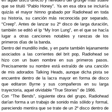
en aquel disco directo y heredero del grunge más suave
que se tituló “Pablo Honey”. Ya en esa obra se incluiría
quizás el mayor himno grabado por Radiohead en toda
su historia, su canción más reconocida por separado,
“Creep”. Antes de lanzar su 2º disco de larga duración,
también se editó el lp “My Iron Lung”, en el que se hacía
lugar a otras canciones notables y rarezas de los
primeros días de la banda.
Dentro del mundillo indie, y en parte también lejanamente
asociados a las corrientes del brit pop, Radiohead se
hizo con un buen nombre en sus primeros pasos.
Precisamente su nombre está extraído de una canción
de mis adorados Talking Heads, aunque dicha pista se
encuentre dentro de la lacra mayor en forma de disco
que editaron Byrne y sus compañeros en su larga
trayectoria, aquel olvidable “True Stories” de 1986.
Con “The Bends”, siguiente obra del grupo, Radiohead
darían forma a un trabajo de sonido más sólido y formal,
pareciendo mentira que se trate de un 2º disco dentro de