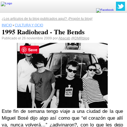
¿Los artículos de tu blog publicados aquí? ¡Propón tu blog!
INICIO
›
CULTURA Y OCIO
1995 Radiohead - The Bends
Publicado el 26 noviembre 2009 por
Abacab
@DMRblog
Save
Este fin de semana tengo viaje a una ciudad de la que
Miguel Bosé dijo algo así como que “el corazón que allí
va, nunca volverá…” ¿adivinaron?, con lo que les dejo