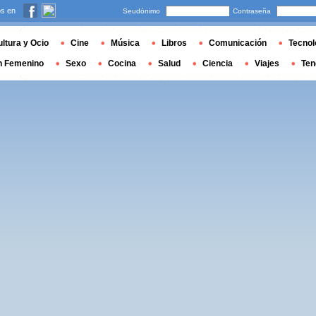
s en
Seudónimo
Contraseña
ltura y Ocio
Cine
Música
Libros
Comunicación
Tecnol
n Femenino
Sexo
Cocina
Salud
Ciencia
Viajes
Ten