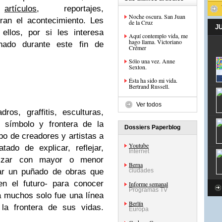
,
artículos
, reportajes,
Noche oscura. San Juan
an el acontecimiento. Les
de la Cruz
J
ellos, por si les interesa
Aquí contemplo vida, me
hago llama. Victoriano
onado durante este fin de
Crémer
Sólo una vez. Anne
Sexton.
Ésta ha sido mi vida.
Bertrand Russell.
Ver todos
dros, graffitis, esculturas,
, símbolo y frontera de la
Dossiers Paperblog
ipo de creadores y artistas a
Youtube
ado de explicar, reflejar,
Internet
lizar con mayor o menor
Berna
ar un puñado de obras que
ciudades
en el futuro- para conocer
Informe semanal
Programas TV
a muchos solo fue una línea
Berlín
la frontera de sus vidas.
Europa