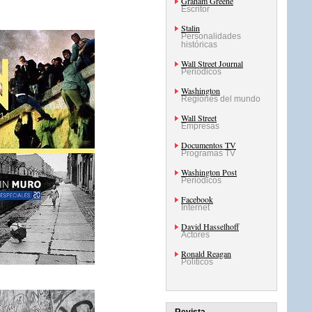
Graham Greene
Escritor
Stalin
Personalidades
históricas
Wall Street Journal
Periódicos
Washington
Regiones del mundo
Wall Street
Empresas
Documentos TV
Programas TV
Washington Post
Periódicos
Facebook
Internet
David Hasselhoff
Actores
Ronald Reagan
Políticos