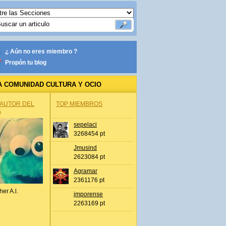
¿ Aún no eres miembro ?
Propón tu blog
A COMUNIDAD CULTURA Y OCIO
 AUTOR DEL
TOP MIEMBROS
A
sepelaci
3268454 pt
Jmusind
2623084 pt
Agramar
2361176 pt
her A.l.
jmporense
2263169 pt