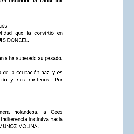
ara entender la caída del
gués
alidad que la convirtió en
UIS DONCEL.
nia ha superado su pasado.
a de la ocupación nazi y es
ado y sus misterios.
Por
nera holandesa, a Cees
diferencia instintiva hacia
MUÑOZ MOLINA.