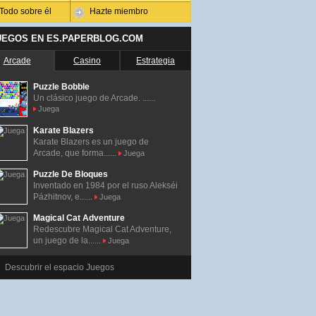
Todo sobre él
Hazte miembro
UEGOS EN ES.PAPERBLOG.COM
Arcade
Casino
Estrategia
Puzzle Bobble
Un clásico juego de Arcade. ......
Juega
Karate Blazers
Karate Blazers es un juego de
Arcade, que forma......
Juega
Puzzle De Bloques
Inventado en 1984 por el ruso Alekséi
Pázhitnov, e......
Juega
Magical Cat Adventure
Redescubre Magical Cat Adventure,
un juego de la......
Juega
Descubrir el espacio Juegos