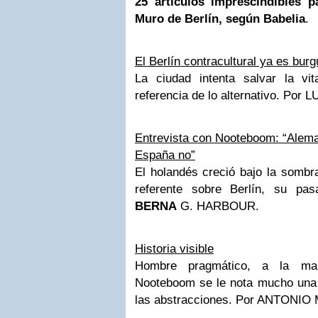
25 artículos imprescindibles p
Muro de Berlín, según Babelia
.
El Berlín contracultural ya es bur
La ciudad intenta salvar la vit
referencia de lo alternativo.
Por L
Entrevista con Nooteboom: “Alema
España no”
El holandés creció bajo la sombr
referente sobre Berlín, su pas
BERNA
G. HARBOUR.
Historia visible
Hombre pragmático, a la ma
Nooteboom se le nota mucho una in
las abstracciones.
Por ANTONIO 