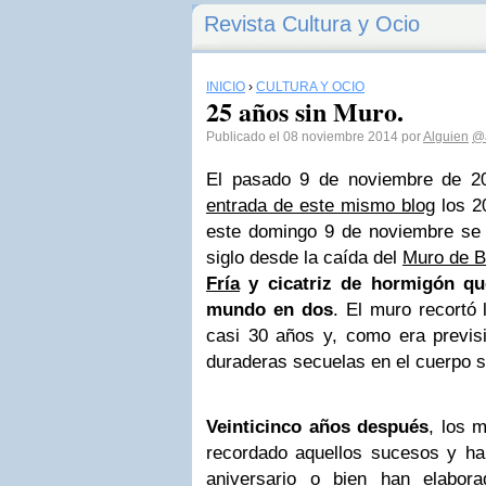
Revista Cultura y Ocio
INICIO
›
CULTURA Y OCIO
25 años sin Muro.
Publicado el 08 noviembre 2014 por
Alguien
@
El pasado 9 de noviembre de 
entrada de este mismo blog
los 2
este domingo 9 de noviembre se 
siglo desde la caída del
Muro de B
Fría
y cicatriz de hormigón que
mundo en dos
. El muro recortó 
casi 30 años y, como era previsi
duraderas secuelas en el cuerpo s
Veinticinco años después
, los 
recordado aquellos sucesos y ha
aniversario o bien han elabora