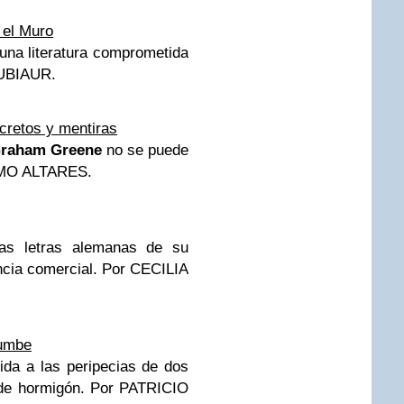
n el Muro
na literatura comprometida
UBIAUR.
cretos y mentiras
raham Greene
no se puede
MO ALTARES.
las letras alemanas de su
cia comercial.
Por CECILIA
rumbe
dida a las peripecias de dos
de hormigón.
Por PATRICIO