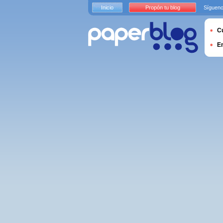
Inicio
Propón tu blog
Sígueno
Cu
E