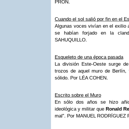
PRON.
Cuando el sol salió por fin en el E
Algunas voces vivían en el exilio
se habían forjado en la cland
SAHUQUILLO.
Esqueleto de una época pasada
La división Este-Oeste surge d
trozos de aquel muro de Berlín,
sólido.
Por LÉA COHEN.
Escrito sobre el Muro
En sólo dos años se hizo añic
ideológica y militar que
Ronald R
mal”.
Por MANUEL RODRÍGUEZ 