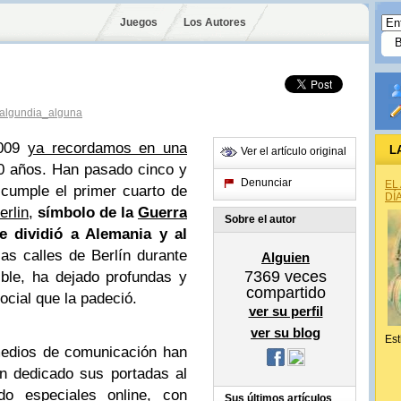
Juegos
Los Autores
algundia_alguna
2009
ya recordamos en una
L
Ver el artículo original
0 años. Han pasado cinco y
Denunciar
EL
cumple el primer cuarto de
DÍ
erlin
,
símbolo de la
Guerra
Sobre el autor
 dividió a Alemania y al
las calles de Berlín durante
Alguien
7369
veces
ble, ha dejado profundas y
compartido
ocial que la padeció.
ver su perfil
ver su blog
Est
medios de comunicación han
n dedicado sus portadas al
do especiales online, con
Sus últimos artículos