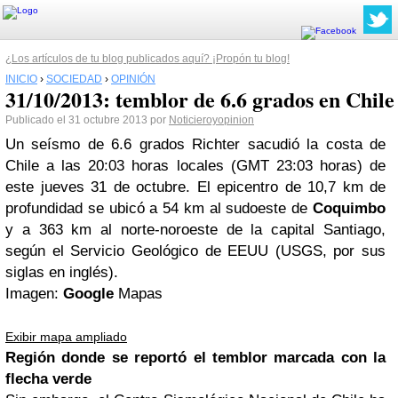
¿Los artículos de tu blog publicados aquí? ¡Propón tu blog!
INICIO
›
SOCIEDAD
›
OPINIÓN
31/10/2013: temblor de 6.6 grados en Chile
Publicado el 31 octubre 2013 por
Noticieroyopinion
Un seísmo de 6.6 grados Richter sacudió la costa de
Chile a las 20:03 horas locales (GMT 23:03 horas) de
este jueves 31 de octubre. El epicentro de 10,7 km de
profundidad se ubicó a 54 km al sudoeste de
Coquimbo
y a 363 km al norte-noroeste de la capital Santiago,
según el Servicio Geológico de EEUU (USGS, por sus
siglas en inglés).
Imagen:
Google
Mapas
Exibir mapa ampliado
Región donde se reportó el temblor marcada con la
flecha verde