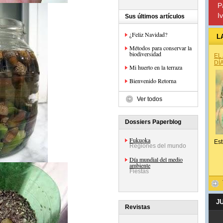
P
I
Sus últimos artículos
¿Feliz Navidad?
L
Métodos para conservar la
biodiversidad
EL
DÍ
Mi huerto en la terraza
Bienvenido Retorna
Ver todos
Dossiers Paperblog
Fukuoka
Est
Regiones del mundo
Día mundial del medio
ambiente
Fiestas
J
Revistas