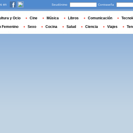
s en
Seudónimo
Contraseña
ltura y Ocio
Cine
Música
Libros
Comunicación
Tecnol
n Femenino
Sexo
Cocina
Salud
Ciencia
Viajes
Ten