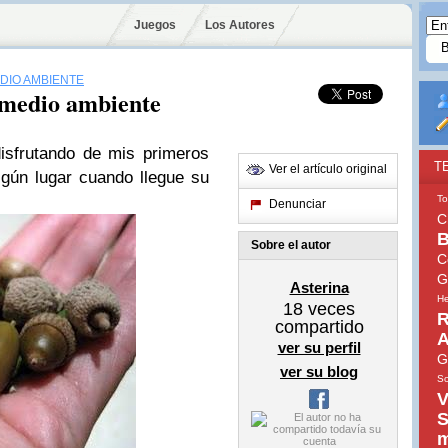
Juegos
Los Autores
EDIO AMBIENTE
 medio ambiente
isfrutando de mis primeros
T
Ver el artículo original
lgún lugar cuando llegue su
To
Denunciar
C
B
Sobre el autor
C
G
Asterina
He
18
veces
R
compartido
A
ver su perfil
G
ver su blog
So
V
S
m