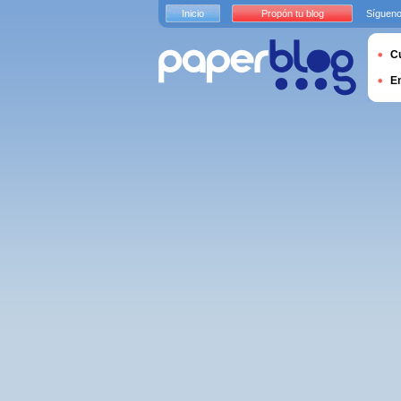
Inicio
Propón tu blog
Sígueno
Cu
E