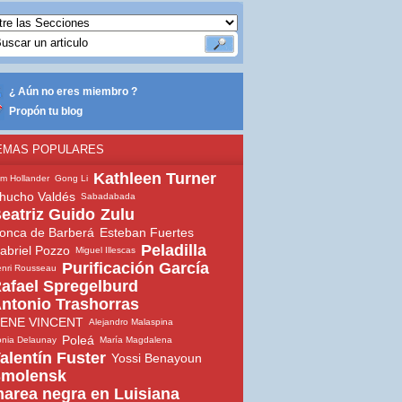
¿ Aún no eres miembro ?
Propón tu blog
EMAS POPULARES
Kathleen Turner
m Hollander
Gong Li
hucho Valdés
Sabadabada
eatriz Guido
Zulu
onca de Barberá
Esteban Fuertes
Peladilla
abriel Pozzo
Miguel Illescas
Purificación García
nri Rousseau
afael Spregelburd
ntonio Trashorras
ENE VINCENT
Alejandro Malaspina
Poleá
nia Delaunay
María Magdalena
alentín Fuster
Yossi Benayoun
molensk
area negra en Luisiana