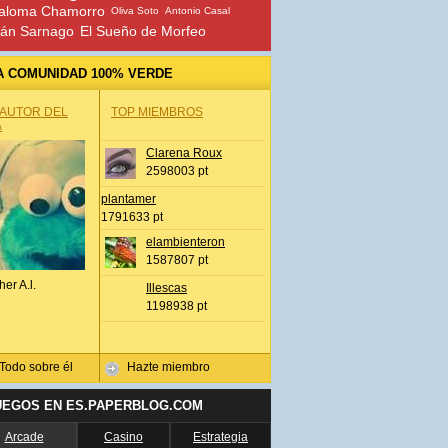
aloma Chamorro
Oliva Soto
Antonio Casal
ván Sarnago
El Sueño de Morfeo
A COMUNIDAD 100% VERDE
 AUTOR DEL
TOP MIEMBROS
A
Clarena Roux
2598003 pt
plantamer
1791633 pt
elambienteron
1587807 pt
her A.l.
Illescas
1198938 pt
Todo sobre él
Hazte miembro
UEGOS EN ES.PAPERBLOG.COM
Arcade
Casino
Estrategia