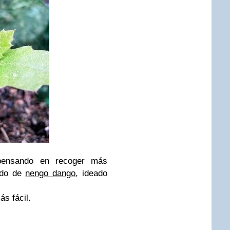
pensando en recoger más
todo de
nengo dango
, ideado
s fácil.