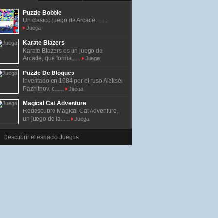
Puzzle Bobble
Un clásico juego de Arcade. ......
Juega
Karate Blazers
Karate Blazers es un juego de
Arcade, que forma......
Juega
Puzzle De Bloques
Inventado en 1984 por el ruso Alekséi
Pázhitnov, e......
Juega
Magical Cat Adventure
Redescubre Magical Cat Adventure,
un juego de la......
Juega
Descubrir el espacio Juegos