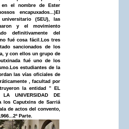
o en el nombre de Ester
ossos encapuxados...)
El
 universitario (SEU), las
tuaron y el movimiento
do definitivamente del
no fué cosa fácil.Los tres
stado sancionados de los
a, y con ellos un grupo de
utxinada fué uno de los
ismo.Los estudiantes de la
rdan las vías oficiales de
ráticamente , facultad por
truyeron la entidad " EL
 LA UNIVERSIDAD DE
a los Caputxins de Sarriá
ala de actos del convento,
966...
2ª Parte.