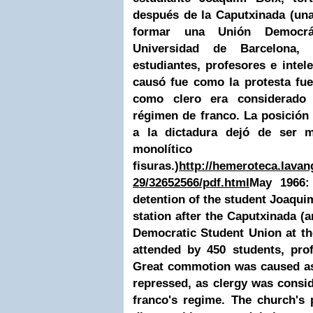
después de la Caputxinada (un
formar una Unión Democrát
Universidad de Barcelona,
estudiantes, profesores e inte
causó fue como la protesta fue
como clero era considerado 
régimen de
franco
. La posición
a la dictadura dejó de ser mo
monolíti
fisuras.)
http://hemeroteca.lavan
29/32652566/pdf.html
May 1966: 
detention of the student Joaquim
station after the Caputxinada (
Democratic Student Union at th
attended by 450 students, prof
Great commotion was caused as 
repressed, as clergy was conside
franco's regime. The church's 