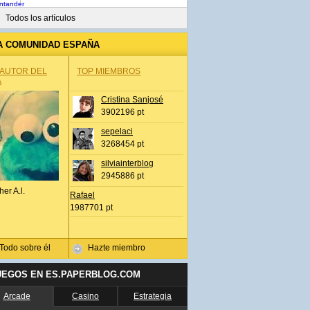
Todos los artículos
A COMUNIDAD ESPAÑA
 AUTOR DEL
TOP MIEMBROS
A
Cristina Sanjosé
3902196 pt
sepelaci
3268454 pt
silviainterblog
2945886 pt
her A.l.
Rafael
1987701 pt
Todo sobre él
Hazte miembro
UEGOS EN ES.PAPERBLOG.COM
Arcade
Casino
Estrategia