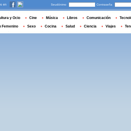
s en
Seudónimo
Contraseña
ltura y Ocio
Cine
Música
Libros
Comunicación
Tecnol
n Femenino
Sexo
Cocina
Salud
Ciencia
Viajes
Ten