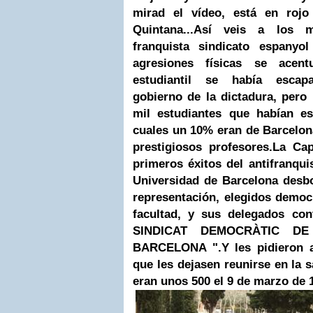
mirad el vídeo, está en roj
Quintana...Así veis a los m
franquista sindicato espanyol
agresiones físicas se acen
estudiantil se había escapa
gobierno de la dictadura, pero 
mil estudiantes que habían e
cuales un 10% eran de Barcelon
prestigiosos profesores.
La Cap
primeros éxitos del antifranqu
Universidad de Barcelona desbo
representación, elegidos democ
facultad, y sus delegados con
SINDICAT DEMOCRÀTIC DE
BARCELONA ".
Y les pidieron 
que les dejasen reunirse en la s
eran unos 500 el 9 de marzo de 1