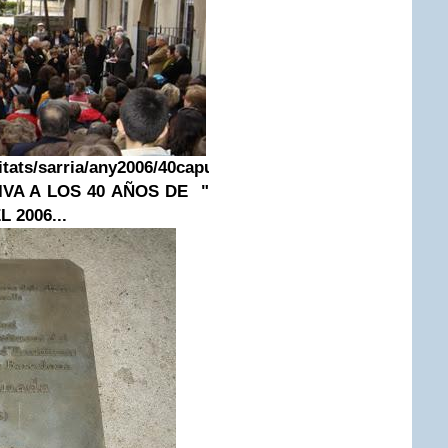
itats/sarria/any2006/40caputxinada/index.html
COLOCAC
VA A LOS 40 AÑOS DE "
 2006...