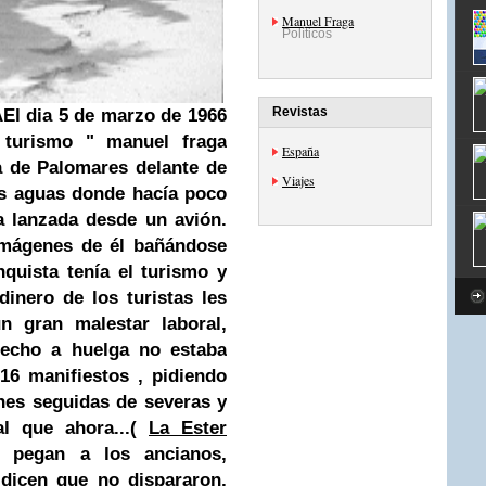
Manuel Fraga
Políticos
Revistas
A
El dia 5 de marzo de 1966
y turismo "
manuel fraga
España
ya de Palomares delante de
Viajes
as aguas donde hacía poco
 lanzada desde un avión.
 imágenes de él bañándose
quista tenía el turismo y
dinero de los turistas les
n gran malestar laboral,
erecho a huelga no estaba
16 manifiestos , pidiendo
ones seguidas de severas y
al que ahora...(
La
Ester
s pegan a los ancianos,
 dicen que no dispararon,