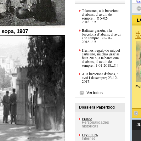
Talamanca, a la barcelona
d' abans, d' avui i de
sempre...!!! 5-02-
L
2018...!!!
Baltasar garzón, a la
o sopa, 1907
EL
barcelona d' abans, d' avui
DÍ
i de sempre...28-01-
2018...!!!
Hermes, regalo de miquel
cartisano, muchas gracias
felíz 2018, a la barcelona
d' abans, d' avui i de
sempre...1-01-2018...!!!
A la barcelona d'abans, '
avui i de sempre; 23-12-
2017.
Est
Ver todos
Dossiers Paperblog
Franco
Personalidades
J
históricas
Ley SOPA
Internet