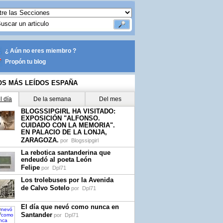
¿ Aún no eres miembro ?
Propón tu blog
OS MÁS LEÍDOS ESPAÑA
l día
De la semana
Del mes
BLOGSSIPGIRL HA VISITADO:
EXPOSICIÓN "ALFONSO.
CUIDADO CON LA MEMORIA".
EN PALACIO DE LA LONJA,
ZARAGOZA.
por
Blogssipgirl
La rebotica santanderina que
endeudó al poeta León
Felipe
por
Dpl71
Los trolebuses por la Avenida
de Calvo Sotelo
por
Dpl71
El día que nevó como nunca en
Santander
por
Dpl71