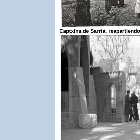
Captxins,de Sarrià, reapartiend