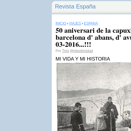
Revista España
INICIO
›
VIAJES
›
ESPAÑA
50 aniversari de la capux
barcelona d' abans, d' av
03-2016...!!!
Por
Trini
@mtvotrinidad
MI VIDA Y MI HISTORIA