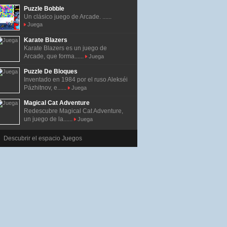
Puzzle Bobble
Un clásico juego de Arcade. ......
Juega
Karate Blazers
Karate Blazers es un juego de
Arcade, que forma......
Juega
Puzzle De Bloques
Inventado en 1984 por el ruso Alekséi
Pázhitnov, e......
Juega
Magical Cat Adventure
Redescubre Magical Cat Adventure,
un juego de la......
Juega
Descubrir el espacio Juegos