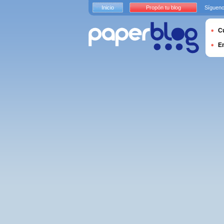
Inicio
Propón tu blog
Sígueno
Cu
E