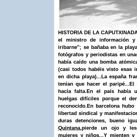
HISTORIA DE LA CAPUTXINAD
el ministro de información 
iribarne"; se bañaba en la pla
fotógrafos y periodistas en un
había caído una bomba atómica
(casi todos habéis visto esas
en dicha playa)...
La españa fran
tenían que hacer el paripé...El 
hacía falta.
En el país había u
huelgas difíciles porque el d
reconocido.En barcelona hubo 
libertad sindical y manifestaci
duras detenciones, bueno igu
Quintana
,pierde un ojo y le
mujeres y niños...Y mienten y