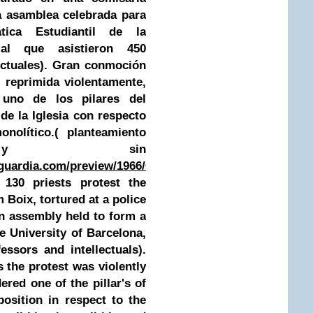
a asamblea celebrada para
ica Estudiantil de la
 al que asistieron 450
lectuales). Gran conmoción
 reprimida violentamente,
uno de los pilares del
 de la Iglesia con respecto
nolítico.
( planteamiento
co y sin
guardia.com/preview/1966/05/10/pagina-
130 priests protest the
 Boix, tortured at a police
an assembly held to form a
e University of Barcelona,
essors and intellectuals).
the protest was violently
red one of the pillar's of
position in respect to the