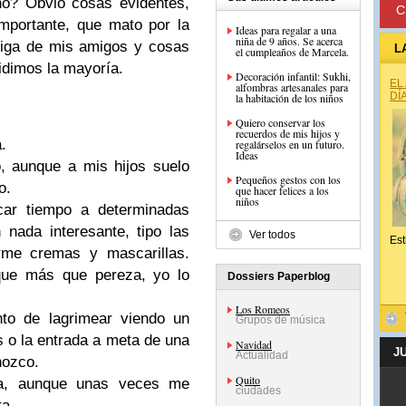
no? Obvio cosas evidentes,
C
mportante, que mato por la
Ideas para regalar a una
niña de 9 años. Se acerca
miga de mis amigos y cosas
L
el cumpleaños de Marcela.
idimos la mayoría.
Decoración infantil: Sukhi,
EL
alfombras artesanales para
DÍ
la habitación de los niños
Quiero conservar los
recuerdos de mis hijos y
.
regalárselos en un futuro.
Ideas
o, aunque a mis hijos suelo
Pequeños gestos con los
o.
que hacer felices a los
niños
car tiempo a determinadas
nada interesante, tipo las
Ver todos
Est
rme cremas y mascarillas.
que más que pereza, yo lo
Dossiers Paperblog
Los Romeos
to de lagrimear viendo un
Grupos de música
s o la entrada a meta de una
Navidad
J
Actualidad
nozco.
Quito
va, aunque unas veces me
ciudades
ta.