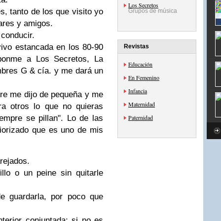
Los Secretos
, tanto de los que visito yo
Grupos de música
iares y amigos.
conducir.
ivo estancada en los 80-90
Revistas
ponme a Los Secretos, La
Educación
res G & cía. y me dará un
En Femenino
Infancia
re me dijo de pequeña y me
Maternidad
a otros lo que no quieras
iempre se pillan". Lo de las
Paternidad
riorizado que es uno de mis
rejados.
lo o un peine sin quitarle
e guardarla, por poco que
nterior conjuntada; si no es