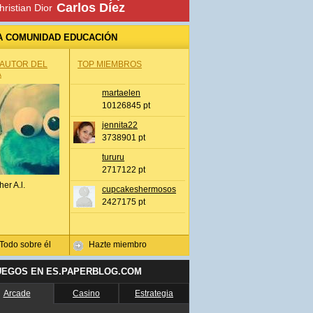
Carlos Díez
hristian Dior
A COMUNIDAD EDUCACIÓN
 AUTOR DEL
TOP MIEMBROS
A
martaelen
10126845 pt
jennita22
3738901 pt
tururu
2717122 pt
her A.l.
cupcakeshermosos
2427175 pt
Todo sobre él
Hazte miembro
UEGOS EN ES.PAPERBLOG.COM
Arcade
Casino
Estrategia