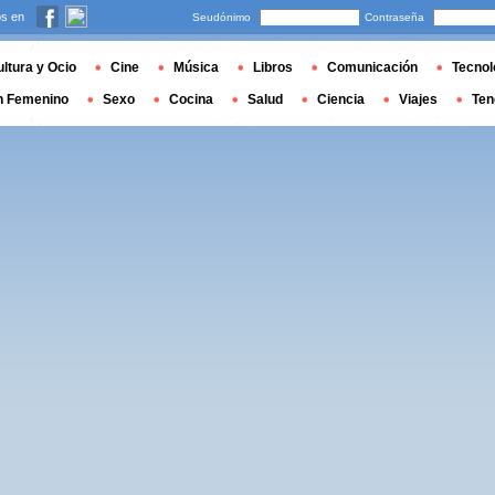
s en
Seudónimo
Contraseña
ltura y Ocio
Cine
Música
Libros
Comunicación
Tecnol
n Femenino
Sexo
Cocina
Salud
Ciencia
Viajes
Ten