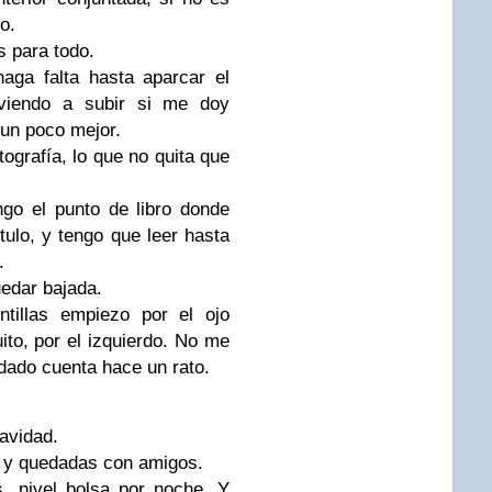
o.
s para todo.
aga falta hasta aparcar el
lviendo a subir si me doy
 un poco mejor.
ografía, lo que no quita que
go el punto de libro donde
tulo, y tengo que leer hasta
.
uedar bajada.
tillas empiezo por el ojo
to, por el izquierdo. No me
dado cuenta hace un rato.
avidad.
 y quedadas con amigos.
, nivel bolsa por noche. Y