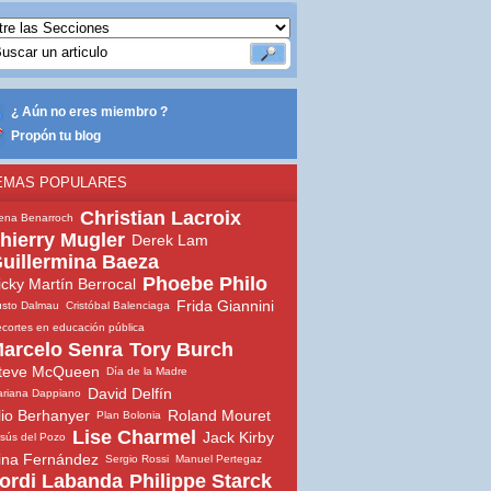
¿ Aún no eres miembro ?
Propón tu blog
EMAS POPULARES
Christian Lacroix
ena Benarroch
hierry Mugler
Derek Lam
uillermina Baeza
Phoebe Philo
icky Martín Berrocal
Frida Giannini
sto Dalmau
Cristóbal Balenciaga
cortes en educación pública
arcelo Senra
Tory Burch
teve McQueen
Día de la Madre
David Delfín
riana Dappiano
lio Berhanyer
Roland Mouret
Plan Bolonia
Lise Charmel
Jack Kirby
sús del Pozo
ina Fernández
Sergio Rossi
Manuel Pertegaz
ordi Labanda
Philippe Starck