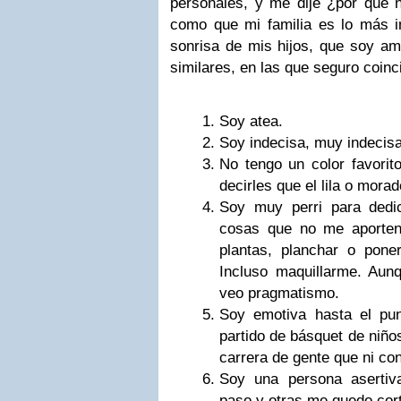
personales, y me dije ¿por qué 
como que mi familia es lo más i
sonrisa de mis hijos, que soy a
similares, en las que seguro coinc
Soy atea.
Soy indecisa, muy indecisa
No tengo un color favorit
decirles que el lila o morad
Soy muy perri para dedi
cosas que no me aporten 
plantas, planchar o pone
Incluso maquillarme. Aun
veo pragmatismo.
Soy emotiva hasta el pun
partido de básquet de niño
carrera de gente que ni co
Soy una persona aserti
paso y otras me quedo cor