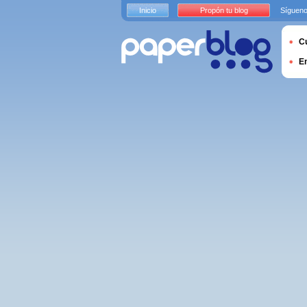
Inicio
Propón tu blog
Sígueno
Cu
E