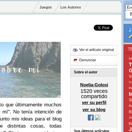
Juegos
Los Autores
T
Ver el artículo original
El
Denunciar
T
G
Sobre el autor
V
Cu
Noelia-Golosi
Re
1520
veces
M
compartido
S
ver su perfil
sto que últimamente muchos
Ma
ver su blog
 mí". No tenía intención de
E
Je
unto mis ideas para el blog
K
e distintas cosas, todas
J
Sus últimos artículos