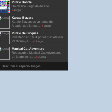
Puzzle Bobble
Un clásico juego de Arcade. ......
Juega
Karate Blazers
Karate Blazers es un juego de
Arcade, que forma......
Juega
Puzzle De Bloques
Inventado en 1984 por el ruso Alekséi
Pázhitnov, e......
Juega
Magical Cat Adventure
Redescubre Magical Cat Adventure,
un juego de la......
Juega
Descubrir el espacio Juegos