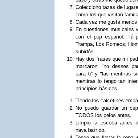
Colecciono tazas de lugares
como los que visitan famil
Cada vez me gusta menos 
En cuestiones musicales v
con el pop español. Tú 
Trampa, Los Romeos, Homb
subidón.
Hay dos frases que mi pad
marcaron: "no desees par
para ti" y "las mentiras s
mentiras lo tengo tan inte
principios básicos.
Tiendo los calcetines empa
No puedo guardar un cepil
TODOS los pelos antes.
Limpio la escoba antes d
haya barrido.
Tengo que llevar la ropa i