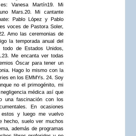
 es: Vanesa Martín
19. Mi
runo Mars.
20. Mi cantante
pate: Pablo López y Pablo
es voces de Pastora Soler,
22. Amo las ceremonias de
igo la temporada anual del
re todo de Estados Unidos,
.
23. Me encanta ver todas
remios Óscar para tener un
monia. Hago lo mismo con la
ries en los EMMYs.
24. Soy
nque no el primogénito, mi
negligencia médica así que
o una fascinación con los
cumentales. En ocasiones
a estos y luego me vuelvo
De hecho, suelo ver muchos
tema, además de programas
chos libros preferidos y no