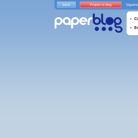
Inicio
Propón tu blog
Sígueno
Cu
E