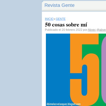
Revista Gente
INICIO
›
GENTE
50 cosas sobre mí
Publicado el 20 febrero 2022 por
Abvec
@abve