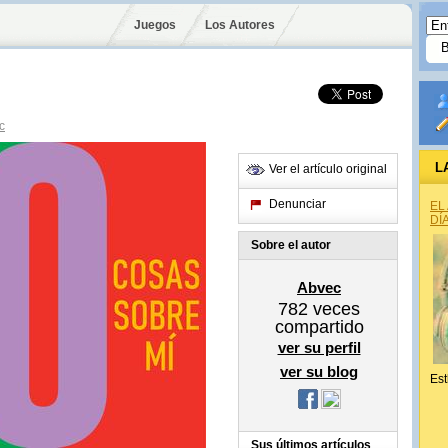
Juegos
Los Autores
c
L
Ver el artículo original
Denunciar
EL
DÍ
Sobre el autor
Abvec
782
veces
compartido
ver su perfil
ver su blog
Est
Sus últimos artículos