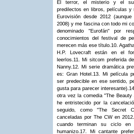
El terror, el misterio y el 
predilectos en libros, películas y 
Eurovisión desde 2012 (aunque
2008) y me fascina con todo mi c
denominado "Eurofán" por res
conocimientos del festival de 
merecen más ese título.
10. Agatha
H.P. Lovecraft están en el f
leerlos.
11. Mi sitcom preferida d
Nanny.
12. Mi serie dramática pre
es: Gran Hotel.
13. Mi película pr
ser predecible en ese sentido, 
gusta para parecer interesante).
14
otra vez la comedia "The Beauty 
he entristecido por la cancelaci
seguido, como "The Secret Ci
canceladas por The CW en 2012
cuando terminan su ciclo en 
humanizo.
17. Mi cantante prefe