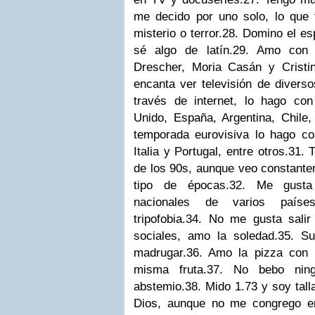
me decido por uno solo, lo que
misterio o terror.
28. Domino el esp
sé algo de latín.
29. Amo con 
Drescher, Moria Casán y Cristin
encanta ver televisión de diverso
través de internet, lo hago c
Unido, España, Argentina, Chile
temporada eurovisiva lo hago con
Italia y Portugal, entre otros.
31. 
de los 90s, aunque veo constante
tipo de épocas.
32. Me gusta
nacionales de varios país
tripofobia.
34. No me gusta salir 
sociales, amo la soledad.
35. Su
madrugar.
36. Amo la pizza con 
misma fruta.
37. No bebo ning
abstemio.
38. Mido 1.73 y soy tall
Dios, aunque no me congrego en