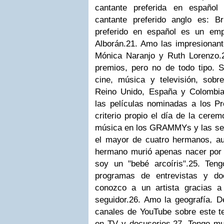
cantante preferida en español
cantante preferido anglo es: B
preferido en español es un em
Alborán.
21. Amo las impresionant
Mónica Naranjo y Ruth Lorenzo.
premios, pero no de todo tipo. S
cine, música y televisión, sob
Reino Unido, España y Colombia
las películas nominadas a los P
criterio propio el día de la cere
música en los GRAMMYs y las se
el mayor de cuatro hermanos, au
hermano murió apenas nacer por 
soy un "bebé arcoíris".
25. Teng
programas de entrevistas y do
conozco a un artista gracias 
seguidor.
26. Amo la geografía. 
canales de YouTube sobre este 
en TV y docuseries.
27. Tengo mu