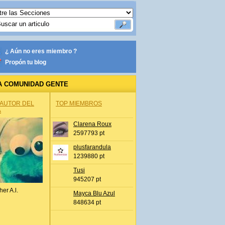
¿ Aún no eres miembro ?
Propón tu blog
A COMUNIDAD GENTE
 AUTOR DEL
TOP MIEMBROS
A
Clarena Roux
2597793 pt
plusfarandula
1239880 pt
Tusi
945207 pt
her A.l.
Mayca Blu Azul
848634 pt