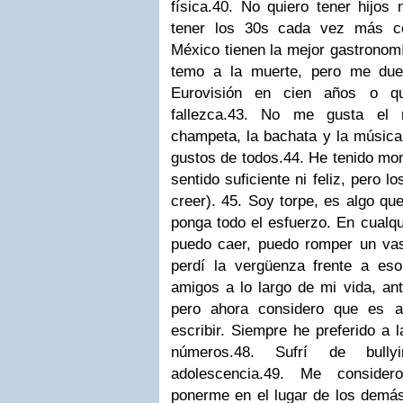
física.
40. No quiero tener hijos 
tener los 30s cada vez más c
México tienen la mejor gastronomí
temo a la muerte, pero me due
Eurovisión en cien años o q
fallezca.
43. No me gusta el re
champeta, la bachata y la música
gustos de todos.
44. He tenido mo
sentido suficiente ni feliz, pero 
creer).
45. Soy torpe, es algo qu
ponga todo el esfuerzo. En cualq
puedo caer, puedo romper un vas
perdí la vergüenza frente a eso
amigos a lo largo de mi vida, a
pero ahora considero que es a
escribir. Siempre he preferido a 
números.
48. Sufrí de bull
adolescencia.
49. Me consider
ponerme en el lugar de los demás