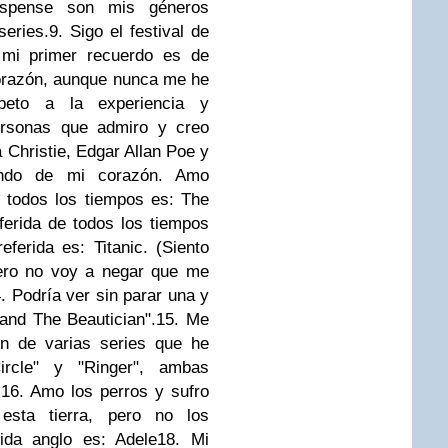
suspense son mis géneros
series.
9. Sigo el festival de
 mi primer recuerdo es de
orazón, aunque nunca me he
peto a la experiencia y
personas que admiro y creo
 Christie, Edgar Allan Poe y
ondo de mi corazón. Amo
e todos los tiempos es: The
ferida de todos los tiempos
eferida es: Titanic. (Siento
pero no voy a negar que me
. Podría ver sin parar una y
and The Beautician".
15. Me
ón de varias series que he
rcle" y "Ringer", ambas
.
16. Amo los perros y sufro
esta tierra, pero no los
rida anglo es: Adele
18. Mi