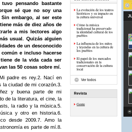
tuvo pensando bastante
La evolución de los teatros
porque sé que no soy una
históricos y su impacto en
J
la cultura universal
. Sin embargo, al ser este
 tiene más de diez años de
Cómo la música
tradicional ha preservado
trarle a mis lectores algo
la identidad cultural de los
pueblos
más usual. Quizás alguien
La influencia de los mitos
osidades de un desconocido
y leyendas en la cultura de
los pueblos
 común e incluso hacerse
El papel de los mercados
tiene de la vida cada ser
tradicionales en la
conservación de la cultura
van las 50 cosas sobre mí.
local
 Mi padre es rey.
2. Nací en
Ver todos
 la ciudad de mi corazón.
3.
iñez y buena parte de mi
Revista
 de la literatura, el cine, la
Gente
asts, la radio y la música.
5.
sica y otro en historia.
6.
ico desde 2009.
7. Amo la
stronomía es parte de mí.
8.