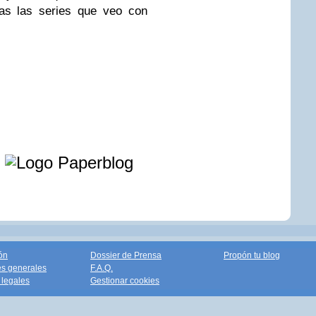
das las series que veo con
e
ón
Dossier de Prensa
Propón tu blog
s generales
F.A.Q.
legales
Gestionar cookies