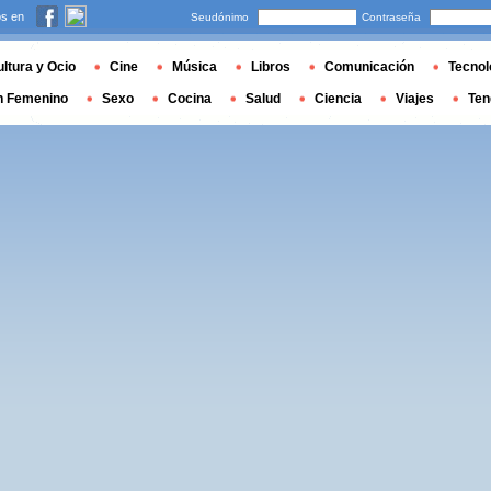
s en
Seudónimo
Contraseña
ltura y Ocio
Cine
Música
Libros
Comunicación
Tecnol
n Femenino
Sexo
Cocina
Salud
Ciencia
Viajes
Ten