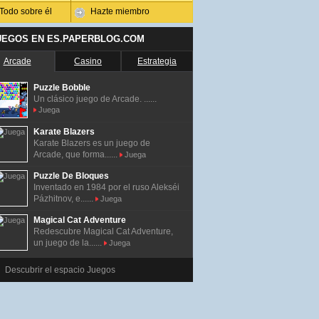
Todo sobre él
Hazte miembro
UEGOS EN ES.PAPERBLOG.COM
Arcade
Casino
Estrategia
Puzzle Bobble
Un clásico juego de Arcade. ......
Juega
Karate Blazers
Karate Blazers es un juego de
Arcade, que forma......
Juega
Puzzle De Bloques
Inventado en 1984 por el ruso Alekséi
Pázhitnov, e......
Juega
Magical Cat Adventure
Redescubre Magical Cat Adventure,
un juego de la......
Juega
Descubrir el espacio Juegos