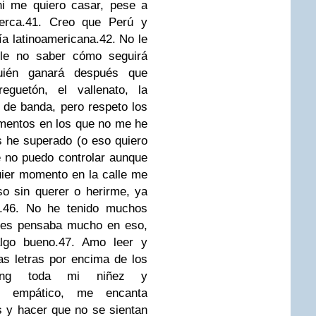
ni me quiero casar, pese a
erca.
41. Creo que Perú y
a latinoamericana.
42. No le
le no saber cómo seguirá
uién ganará después que
guetón, el vallenato, la
 de banda, pero respeto los
mentos en los que no me he
los he superado (o eso quiero
e no puedo controlar aunque
uier momento en la calle me
o sin querer o herirme, ya
.
46. No he tenido muchos
ntes pensaba mucho en eso,
lgo bueno.
47. Amo leer y
las letras por encima de los
ying toda mi niñez y
o empático, me encanta
 y hacer que no se sientan