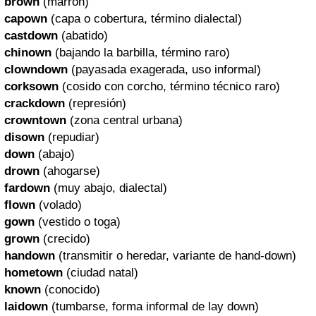
brown
(marrón)
capown
(capa o cobertura, término dialectal)
castdown
(abatido)
chinown
(bajando la barbilla, término raro)
clowndown
(payasada exagerada, uso informal)
corksown
(cosido con corcho, término técnico raro)
crackdown
(represión)
crowntown
(zona central urbana)
disown
(repudiar)
down
(abajo)
drown
(ahogarse)
fardown
(muy abajo, dialectal)
flown
(volado)
gown
(vestido o toga)
grown
(crecido)
handown
(transmitir o heredar, variante de hand-down)
hometown
(ciudad natal)
known
(conocido)
laidown
(tumbarse, forma informal de lay down)