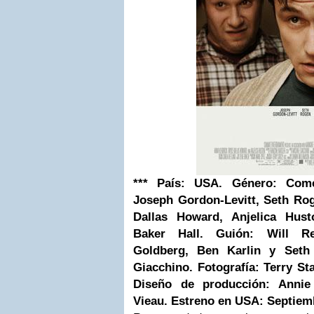
***
País: USA.
Género: Come
Joseph Gordon-Levitt, Seth Ro
Dallas
Howard, Anjelica Husto
Baker Hall.
Guión: Will R
Goldberg, Ben Karlin y
Seth
Giacchino
.
Fotografía: Terry St
Diseño de producción: Annie
Vieau.
Estreno en USA: Septiem