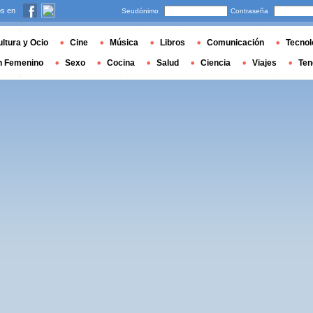
s en
Seudónimo
Contraseña
ltura y Ocio
Cine
Música
Libros
Comunicación
Tecnol
n Femenino
Sexo
Cocina
Salud
Ciencia
Viajes
Ten