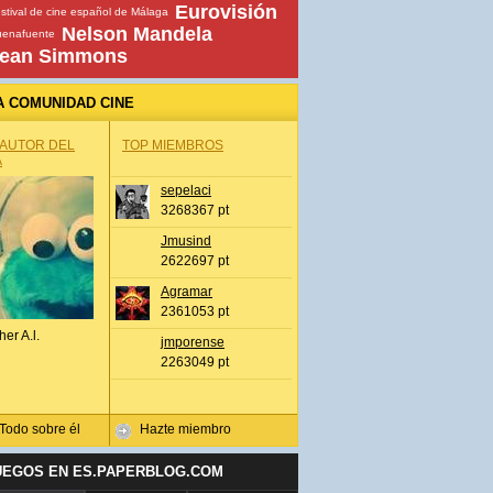
Eurovisión
stival de cine español de Málaga
Nelson Mandela
uenafuente
ean Simmons
A COMUNIDAD CINE
 AUTOR DEL
TOP MIEMBROS
A
sepelaci
3268367 pt
Jmusind
2622697 pt
Agramar
2361053 pt
her A.l.
jmporense
2263049 pt
Todo sobre él
Hazte miembro
UEGOS EN ES.PAPERBLOG.COM