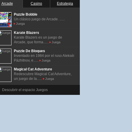
Arcade
Casino
Estrategia
Puzzle Bobble
Un clásico juego de Arcade. ......
Juega
Karate Blazers
Karate Blazers es un juego de
Arcade, que forma......
Juega
Puzzle De Bloques
Inventado en 1984 por el ruso Alekséi
Pázhitnov, e......
Juega
Magical Cat Adventure
Redescubre Magical Cat Adventure,
un juego de la......
Juega
Descubrir el espacio Juegos