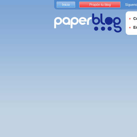
Inicio
Propón tu blog
Sígueno
Cu
E