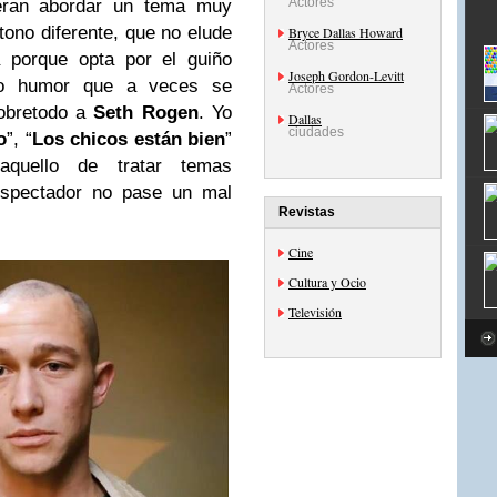
Actores
eran abordar un tema muy
tono diferente, que no elude
Bryce Dallas Howard
Actores
a porque opta por el guiño
Joseph Gordon-Levitt
ro humor que a veces se
Actores
sobretodo a
Seth Rogen
. Yo
Dallas
ciudades
o
”, “
Los chicos están bien
”
aquello de tratar temas
espectador no pase un mal
Revistas
Cine
Cultura y Ocio
Televisión