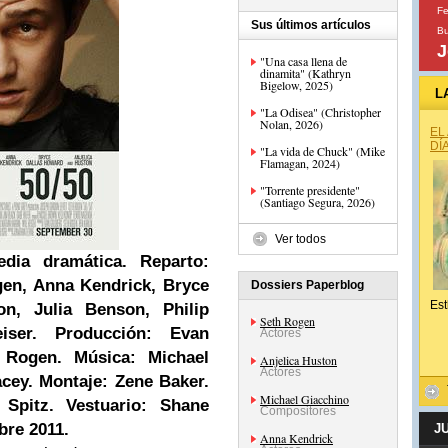
Fe
Sus últimos artículos
B
J
"Una casa llena de
dinamita" (Kathryn
Bigelow, 2025)
L
"La Odisea" (Christopher
Nolan, 2026)
EL
DÍ
"La vida de Chuck" (Mike
Flamagan, 2024)
"Torrente presidente"
(Santiago Segura, 2026)
Ver todos
dia dramática.
Reparto:
gen, Anna Kendrick, Bryce
Dossiers Paperblog
Est
n, Julia Benson, Philip
Seth Rogen
eiser.
Producción: Evan
Actores
 Rogen
.
Música:
Michael
Anjelica Huston
Actores
acey.
Montaje: Zene Baker.
Michael Giacchino
 Spitz.
Vestuario: Shane
Compositores
bre 2011.
J
Anna Kendrick