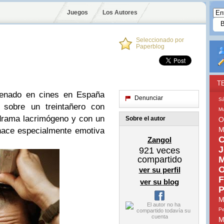
Juegos
Los Autores
Seleccionado por
Paperblog
T
renado en cines en España
Denunciar
S
a sobre un treintañero con
Mu
drama lacrimógeno y con un
Sobre el autor
O
M
hace especialmente emotiva
C
Zangol
J
921
veces
compartido
M
O
ver su perfil
F
ver su blog
P
M
Pe
M