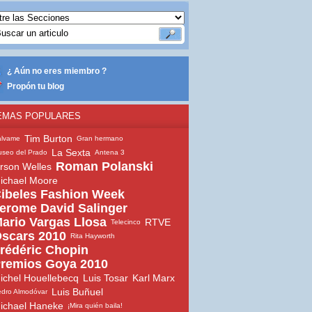
¿ Aún no eres miembro ?
Propón tu blog
EMAS POPULARES
Tim Burton
álvame
Gran hermano
La Sexta
seo del Prado
Antena 3
Roman Polanski
rson Welles
ichael Moore
ibeles Fashion Week
erome David Salinger
ario Vargas Llosa
RTVE
Telecinco
scars 2010
Rita Hayworth
rédéric Chopin
remios Goya 2010
ichel Houellebecq
Luis Tosar
Karl Marx
Luis Buñuel
dro Almodóvar
ichael Haneke
¡Mira quién baila!