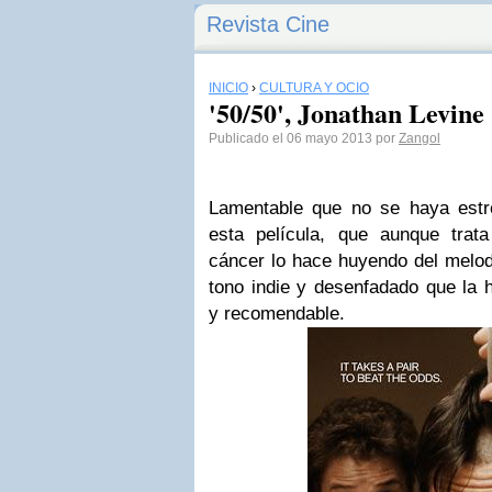
Revista Cine
INICIO
›
CULTURA Y OCIO
'50/50', Jonathan Levine
Publicado el 06 mayo 2013 por
Zangol
Lamentable que no se haya est
esta película, que aunque trat
cáncer lo hace huyendo del melo
tono indie y desenfadado que la 
y recomendable.