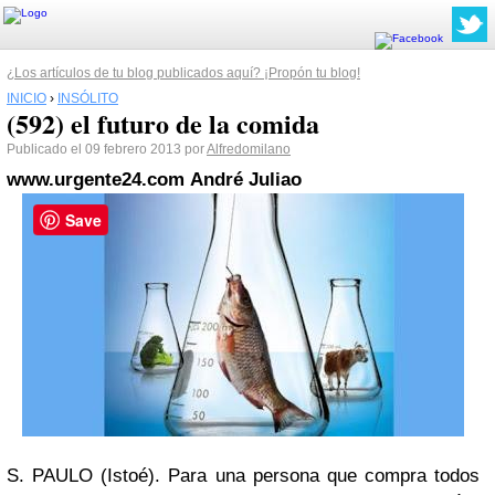
¿Los artículos de tu blog publicados aquí? ¡Propón tu blog!
INICIO
›
INSÓLITO
(592) el futuro de la comida
Publicado el 09 febrero 2013 por
Alfredomilano
www.urgente24.com
André Juliao
Save
S. PAULO (Istoé).
Para una persona que compra todos