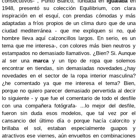
consecutivos- , Punto Blanco, fundada en
Igualada
en
1948, presentó su colección Equilibrium, con clara
inspiración en el esquí, con prendas cómodas y más
adaptadas a fríos propios de un clima duro que de una
ciudad mediterránea - que me expliquen si no, qué
hombre lleva aquí calzoncillos largos. En serio, es un
tema que me interesa-, con colores más bien neutros y
estampados no demasiado llamativos. ¿Bien? Si. Aunque
al ser una
marca
y un tipo de ropa que solemos
encontrar en tiendas, sin demasiadas novedades.¿hay
novedades en el sector de la ropa interior masculina?
¿he comentado ya que me interesa el tema? Bien,
porque no quiero parecer demasiado pervertida al decir
lo siguiente - y que fue el comentario de todo el desfile
con una compañera fotógrafa- ...lo mejor del desfile,
fueron sin duda esos modelos, que tal vez por el
cansancio del último día o porque hacía calorcito y
brillaba el sol, estaban especialmente guapos y
atractivos ese viernes, aún envueltos en combinaciones