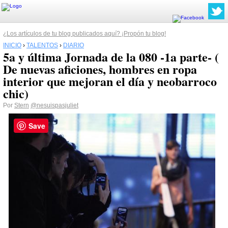
¿Los artículos de tu blog publicados aquí? ¡Propón tu blog!
INICIO
›
TALENTOS
›
DIARIO
5a y última Jornada de la 080 -1a parte- (
De nuevas aficiones, hombres en ropa
interior que mejoran el día y neobarroco
chic)
Por
Stern
@nesuispasjuliet
Save