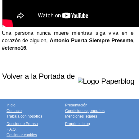
Una persona nunca muere mientras siga viva en el
corazón de alguien,
Antonio Puerta
Siempre Presente
,
#eterno16
.
Volver a la Portada de
Inicio
Presentación
Contacto
Condiciones generales
Trabaja con nosotros
Menciones legales
Dossier de Prensa
Propón tu blog
F.A.Q.
Gestionar cookies