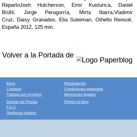
Reparto
Josh Hutcherson
,
Emir Kusturica
,
Daniel
Brühl
,
Jorge Perugorría
,
Mirta Ibarra
,
Vladimir
Cruz
,
Daisy Granados
,
Elia Suleiman
,
Othello Rensoli
.
España 2012, 125 min.
Volver a la Portada de
Inicio
Presentación
Contacto
Condiciones generales
Trabaja con nosotros
Menciones legales
Dossier de Prensa
Propón tu blog
F.A.Q.
Gestionar cookies