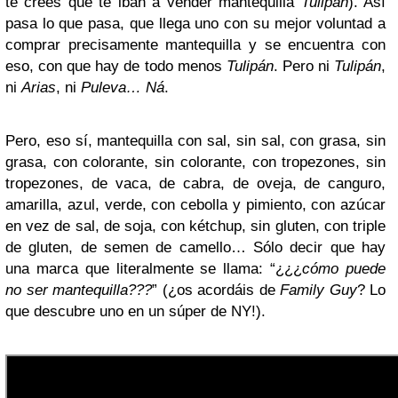
te crees que te iban a vender mantequilla
Tulipán
). Así
pasa lo que pasa, que llega uno con su mejor voluntad a
comprar precisamente mantequilla y se encuentra con
eso, con que hay de todo menos
Tulipán
. Pero ni
Tulipán
,
ni
Arias
, ni
Puleva…
Ná
.
Pero, eso sí, mantequilla con sal, sin sal, con grasa, sin
grasa, con colorante, sin colorante, con tropezones, sin
tropezones, de vaca, de cabra, de oveja, de canguro,
amarilla, azul, verde, con cebolla y pimiento, con azúcar
en vez de sal, de soja, con kétchup, sin gluten, con triple
de gluten, de semen de camello… Sólo decir que hay
una marca que literalmente se llama: “¿¿¿
cómo puede
no ser mantequilla???
” (¿os acordáis de
Family Guy
? Lo
que descubre uno en un súper de NY!).