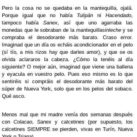
Pero la cosa no se quedaba en la mantequilla, ojalá.
Porque igual que no había
Tulipán
ni
Hacendado
,
tampoco había
Sanex
, así que uno agarraba las
monedas que le sobraban de la
mantequillasinleche
y se
compraba el desodorante más barato. Craso error.
Imaginad que un día os echáis acondicionador en el pelo
(sí tío, a mis rizos hay que darles amor), y que se os
olvida aclararos la cabeza. ¿Cómo la tenéis al día
siguiente? O mejor aún, imaginad que viene una ballena
y eyacula en vuestro pelo. Pues eso mismo es lo que
sentiréis si compráis el desodorante más barato del
súper de Nueva York, solo que en los pelos del sobaco.
Qué asco.
Menos mal que mi madre venía dos semanas después
con
Colacao
,
Sanex
y calcetines (por supuesto, los
calcetines SIEMPRE se pierden, vivas en Turín, Nueva
York o Triana).