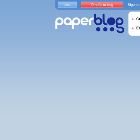
Inicio
Propón tu blog
Sígueno
Cu
E