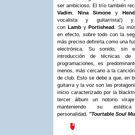
ser ambicioso. El trío también re
Vadim
,
Nina Simone
y
Hend
vocalista y guitarrista!
con
Lamb
y
Portishead
. Su mús
en efecto, sobre todo con la se
más preciso definirla como una fus
electrónica. Su sonido, sin
introducción de técnicas de 
programaciones, es predominant
menos, más cercano a la canción 
de club. Esto se debe a que, en b
guitarra y la voz son las protagoni
inicio caracterizado por la blackt
tercer álbum un notorio viraj
manteniendo su estétic
personalidad.
"Tourtable Soul Mu