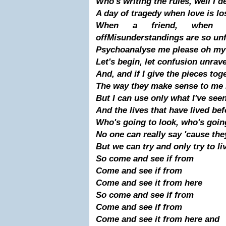
Who's writing the rules, well I d
A day of tragedy when love is lo
When a friend, when 
off
Misunderstandings are so unf
Psychoanalyse me please oh my 
Let's begin, let confusion unra
And, and if I give the pieces tog
The way they make sense to me I
But I can use only what I've see
And the lives that have lived be
Who's going to look, who's goin
No one can really say 'cause they
But we can try and only try to li
So come and see if from
Come and see if from
Come and see it from here
So come and see if from
Come and see if from
Come and see it from here and