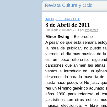
Revista Cultura y Ocio
INICIO
›
CULTURA Y OCIO
8 de Abril de 2011
Publicado el 08 abril 2011 por
Pmgomez
Minor Swing
– Belleruche
A pesar de que esta semana esto
la hora de publicar, no puedo fa
viernes
, el día más musical de l
es un poco diferente, siguien
canciones que
animen las almas
vamos a introducir en un géner
desconocido para la mayoría de l
hasta hace poco), el
Nu-jazz
, qu
"es un término genérico acuñado a
años 1990 para referirse al es
jazzísticos con otros estilos mus
música electrónica, y libre im