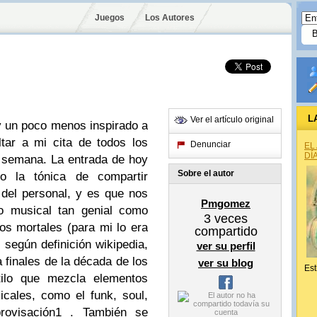
Juegos
Los Autores
L
Ver el artículo original
y un poco
menos inspirado
a
ltar a mi cita de todos los
Denunciar
EL
DÍ
a semana. La entrada de hoy
Sobre el autor
do la tónica de compartir
del personal, y es que nos
Pmgomez
o musical tan genial como
3
veces
os mortales (para mi lo era
compartido
e según definición
wikipedia
,
ver su perfil
 finales de la década de los
ver su blog
Est
tilo que mezcla elementos
icales, como el funk, soul,
provisación1 . También se