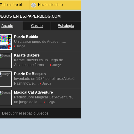
Todo sobre él
Hazte miembro
UEGOS EN ES.PAPERBLOG.COM
Arcade
Casino
Estrategia
Puzzle Bobble
Un clásico juego de Arcade. ......
Juega
Karate Blazers
Karate Blazers es un juego de
Arcade, que forma......
Juega
Puzzle De Bloques
Inventado en 1984 por el ruso Alekséi
Pázhitnov, e......
Juega
Magical Cat Adventure
Redescubre Magical Cat Adventure,
un juego de la......
Juega
Descubrir el espacio Juegos