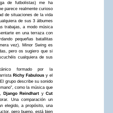
ga de futbolistas) me ha
me parece realmente curioso
ad de situaciones de la vida
cualquiera de sus 3 álbumes
ras
trabajas
, a modo música
sentarte en una terraza con
rdando pequeñas batallitas
imera vez).
Minor Swing
es
as, pero os sugiero que si
scuchéis cualquiera de sus
ánico formado por la
tarrista
Richy Fabulous
y el
 El grupo describe su sonido
 mano”, como la música que
,
Django Reindhart
y
Cut
orar. Una comparación un
n elegido, a propósito, una
ductor, pero bueno, está bien