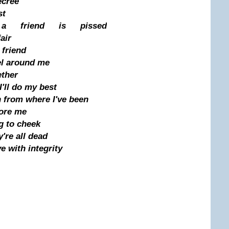
ecree
st
a friend is pissed
air
friend
vel around me
ether
'll do my best
n from where I've been
fore me
g to cheek
're all dead
ve with integrity