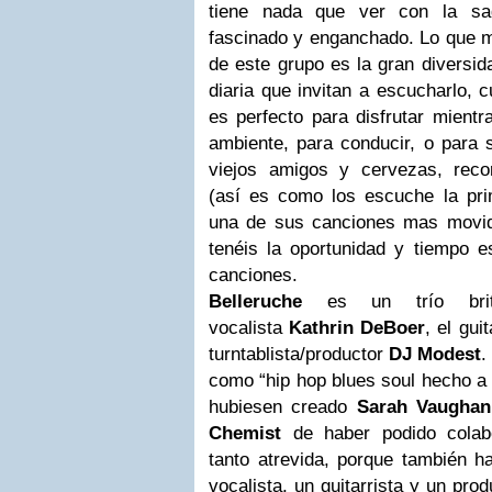
tiene nada que ver con la sa
fascinado y enganchado
. Lo que 
de este grupo es la gran diversid
diaria que
invitan a escucharlo
, 
es perfecto para disfrutar mient
ambiente, para conducir, o para 
viejos amigos y cervezas
, reco
(así es como los escuche la pr
una de sus canciones mas movid
tenéis la oportunidad y tiempo e
canciones.
Belleruche
es un trío brit
vocalista
Kathrin DeBoer
, el gui
turntablista/productor
DJ Modest
.
como “hip hop blues soul hecho a
hubiesen creado
Sarah Vaughan
Chemist
de haber podido colab
tanto atrevida, porque también ha
vocalista, un guitarrista y un pro