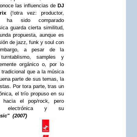
conoce las influencias de
DJ
rix
(!otra vez: productor,
) y ha sido comparado
ica guarda cierta similitud,
gunda propuesta, aunque es
ión de jazz, funk y soul con
 embargo, a pesar de la
turntablismo, samples y
emente orgánico o, por lo
tradicional que a la música
uena parte de sus temas, la
stas. Por tora parte, tras un
rónica, el trío propuso en su
e hacia el pop/rock, pero
a electrónica y su
sic"
(2007)