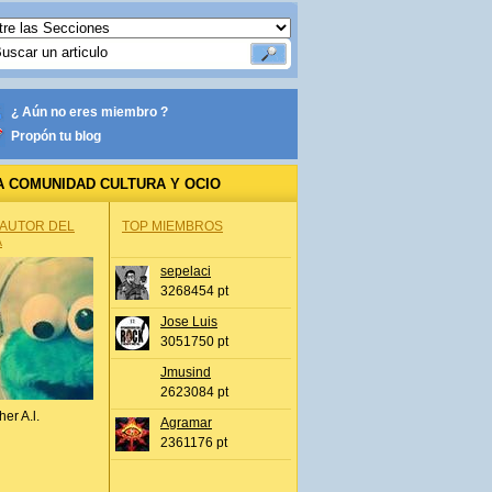
¿ Aún no eres miembro ?
Propón tu blog
A COMUNIDAD CULTURA Y OCIO
 AUTOR DEL
TOP MIEMBROS
A
sepelaci
3268454 pt
Jose Luis
3051750 pt
Jmusind
2623084 pt
her A.l.
Agramar
2361176 pt