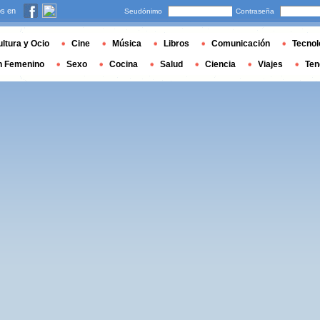
s en
Seudónimo
Contraseña
ltura y Ocio
Cine
Música
Libros
Comunicación
Tecnol
n Femenino
Sexo
Cocina
Salud
Ciencia
Viajes
Ten