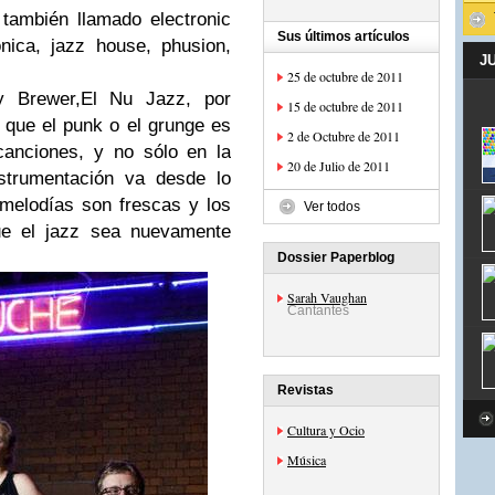
también llamado electronic
Sus últimos artículos
ronica, jazz house, phusion,
J
25 de octubre de 2011
y Brewer
,
El Nu Jazz, por
15 de octubre de 2011
o que el punk o el grunge es
2 de Octubre de 2011
canciones
, y no sólo en la
20 de Julio de 2011
strumentación va desde lo
s melodías son
frescas
y los
Ver todos
ue el jazz sea
nuevamente
Dossier Paperblog
Sarah Vaughan
Cantantes
Revistas
Cultura y Ocio
Música