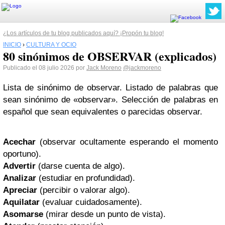
¿Los artículos de tu blog publicados aquí? ¡Propón tu blog!
INICIO
›
CULTURA Y OCIO
80 sinónimos de OBSERVAR (explicados)
Publicado el 08 julio 2026 por
Jack Moreno
@jackmoreno
Lista de sinónimo de observar. Listado de palabras que
sean sinónimo de «observar». Selección de palabras en
español que sean equivalentes o parecidas observar.
Acechar
(observar ocultamente esperando el momento
oportuno).
Advertir
(darse cuenta de algo).
Analizar
(estudiar en profundidad).
Apreciar
(percibir o valorar algo).
Aquilatar
(evaluar cuidadosamente).
Asomarse
(mirar desde un punto de vista).