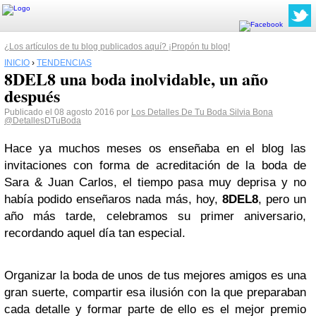
¿Los artículos de tu blog publicados aquí? ¡Propón tu blog!
INICIO
›
TENDENCIAS
8DEL8 una boda inolvidable, un año
después
Publicado el 08 agosto 2016 por
Los Detalles De Tu Boda Silvia Bona
@DetallesDTuBoda
Hace ya muchos meses os enseñaba en el blog las
invitaciones con forma de acreditación de la boda de
Sara & Juan Carlos, el tiempo pasa muy deprisa y no
había podido enseñaros nada más, hoy,
8DEL8
, pero un
año más tarde, celebramos su primer aniversario,
recordando aquel día tan especial.
Organizar la boda de unos de tus mejores amigos es una
gran suerte, compartir esa ilusión con la que preparaban
cada detalle y formar parte de ello es el mejor premio