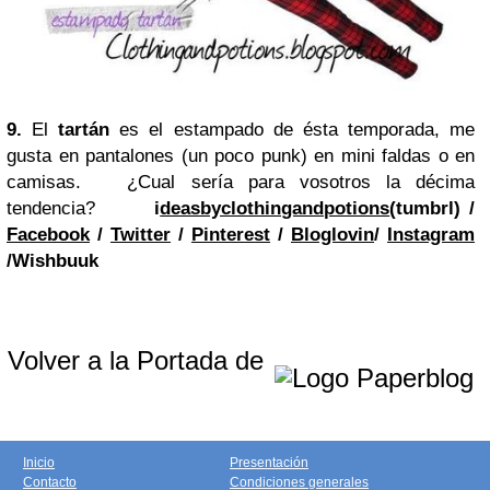
9.
El
tartán
es el estampado de ésta temporada, me
gusta en pantalones (un poco punk) en mini faldas o en
camisas.
¿Cual sería para vosotros la décima
tendencia?
i
deasbyclothingandpotions
(tumbrl) /
Facebook
/
Twitter
/
Pinterest
/
Bloglovin
/
Instagram
/
Wishbuuk
Volver a la Portada de
Inicio
Presentación
Contacto
Condiciones generales