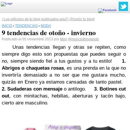
¿Los artículos de tu blog publicados aquí? ¡Propón tu blog!
INICIO
›
TENDENCIAS
›
MODA
9 tendencias de otoño - invierno
Publicado el 05 noviembre 2013 por
Mon
@monclothingandp
Unas tendencias llegan y otras se repiten, como
siempre digo esto son propuestas que puedes seguir o
no, siempre siendo fiel a tus gustos y a tu estilo!
1.
Abrigos o chaquetas rosas
, es una prenda en la que no
invertiría demasiado a no ser que me gustara mucho,
quizás en Enero ya estamos cansadas de tanto pastel.
2.
Sudaderas con mensaje
o antilogo.
3.
Botines cut
out
, con minitachas, hebillas, aberturas y tacón bajo,
cierto aire masculino.