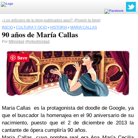
¿Los artículos de tu blog publicados aquí? ¡Propón tu blog!
INICIO
›
CULTURA Y OCIO
›
HISTORIA
›
MARIA CALLAS
90 años de María Callas
Por
Mtrinidad
@mtvotrinidad
Save
Maria Callas es la protagonista del doodle de Google, ya
que el buscador la homenajea en el 90 aniversario de su
nacimiento, puesto que el 2 de diciembre de 2013 la
cantante de ópera cumpliría 90 años.
Maria Callas, cuyo nombre real era Ana María Cecilia