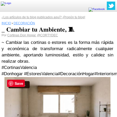
¿Los artículos de tu blog publicados aquí? ¡Propón tu blog!
INICIO
›
DECORACIÓN
_ Cambiar tu Ambiente, 🧵
Por
Cortinas Don Hogar.
@CORTYDEC
~ Cambiar las cortinas o estores es la forma más rápida
y económica de transformar radicalmente cualquier
ambiente, aportando luminosidad, estilo y calidez sin
realizar obras.
#CortinasValencia
#Donhogar #EstoresValencia#DecoraciónHogar#Interioris
Save