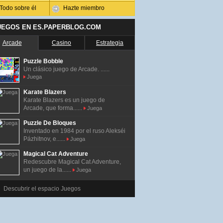
Todo sobre él
Hazte miembro
UEGOS EN ES.PAPERBLOG.COM
Arcade
Casino
Estrategia
Puzzle Bobble
Un clásico juego de Arcade. ......
Juega
Karate Blazers
Karate Blazers es un juego de
Arcade, que forma......
Juega
Puzzle De Bloques
Inventado en 1984 por el ruso Alekséi
Pázhitnov, e......
Juega
Magical Cat Adventure
Redescubre Magical Cat Adventure,
un juego de la......
Juega
Descubrir el espacio Juegos