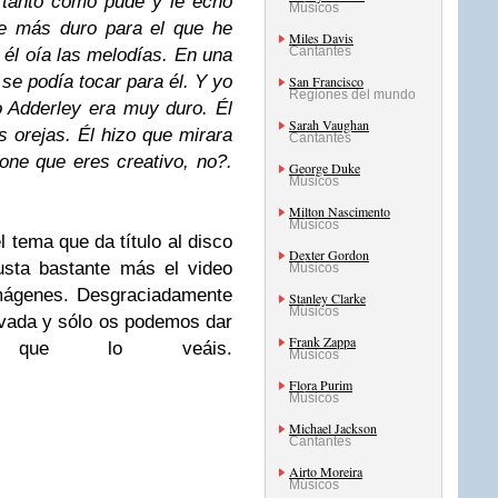
 tanto como pude y le echo
Músicos
e más duro para el que he
Miles Davis
Cantantes
 él oía las melodías. En una
se podía tocar para él. Y yo
San Francisco
Regiones del mundo
o Adderley era muy duro. Él
Sarah Vaughan
s orejas. Él hizo que mirara
Cantantes
pone que eres creativo, no?.
George Duke
Músicos
Milton Nascimento
Músicos
 tema que da título al disco
Dexter Gordon
sta bastante más el video
Músicos
imágenes. Desgraciadamente
Stanley Clarke
Músicos
tivada y sólo os podemos dar
Frank Zappa
 que lo veáis.
Músicos
Flora Purim
Músicos
Michael Jackson
Cantantes
Airto Moreira
Músicos