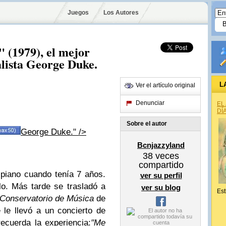
Juegos
Los Autores
" (1979), el mejor
calista George Duke.
L
Ver el artículo original
Denunciar
EL
DÍ
Sobre el autor
George Duke." />
Bcnjazzyland
38
veces
compartido
piano cuando tenía 7 años.
ver su perfil
lo. Más tarde se trasladó a
ver su blog
Est
Conservatorio de Música
de
 le llevó a un concierto de
ecuerda la experiencia:
"Me