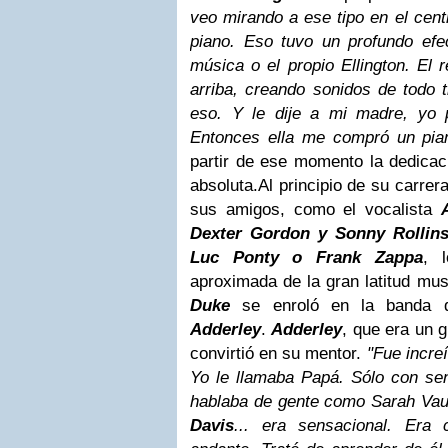
veo mirando a ese tipo en el cent
piano. Eso tuvo un profundo efe
música o el propio Ellington. El 
arriba, creando sonidos de todo t
eso. Y le dije a mi madre, yo 
Entonces ella me compró un pia
partir de ese momento la dedica
absoluta.
Al principio de su carrer
sus amigos, como el vocalista
Dexter Gordon
y
Sonny Rollin
Luc Ponty o Frank Zappa
, 
aproximada de la gran latitud musi
Duke
se enroló en la banda d
Adderley
.
Adderley
, que era un 
convirtió en su mentor.
"Fue incre
Yo le llamaba Papá. Sólo con sen
hablaba de gente como Sarah Vaug
Davis
... era sensacional. Era 