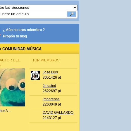
¿ Aún no eres miembro ?
Propón tu blog
A COMUNIDAD MÚSICA
 AUTOR DEL
TOP MIEMBROS
A
Jose Luis
3051426 pt
Jmusind
2622697 pt
jmporense
2263049 pt
her A.l.
DAVID GALLARDO
2143127 pt