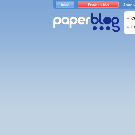
Inicio
Propón tu blog
Sígueno
Cu
E