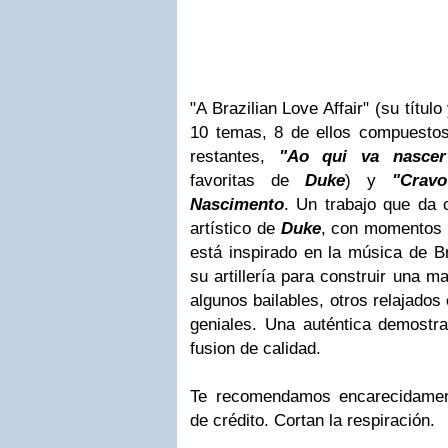
"A Brazilian Love Affair"
(su título
10 temas, 8 de ellos compuesto
restantes,
"Ao qui va nascer
favoritas de
Duke
) y
"Crav
Nascimento
. Un trabajo que da 
artístico de
Duke
, con momentos p
está inspirado en la música de
B
su artillería para construir una m
algunos bailables, otros relajados 
geniales. Una auténtica demostra
fusion de calidad.
Te recomendamos encarecidament
de crédito. Cortan la respiración.