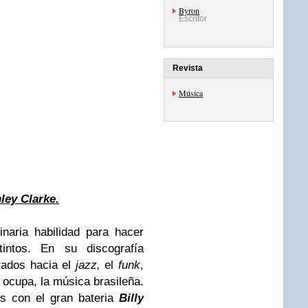
Byron
Escritor
Revista
Música
ley Clarke
.
inaria habilidad para hacer
tintos. En su discografía
tados hacia el
jazz,
el
funk
,
ocupa, la música brasileña.
s con el gran bateria
Billy