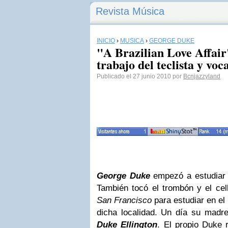
Revista Música
INICIO
›
MÚSICA
›
GEORGE DUKE
"A Brazilian Love Affair
trabajo del teclista y vo
Publicado el 27 junio 2010 por
Bcnjazzyland
George Duke
empezó a estudiar 
También tocó el trombón y el cel
San Francisco
para estudiar en el
dicha localidad. Un día su madre
Duke Ellington
. El propio
Duke
r