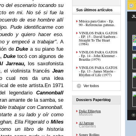
ro del escenario tocando su
Sus últimos artículos
cto en mi. No sé si fue la
J
recuerdo de ese hombre allí
Música para Gatos - Ep.
90 - Referencias gatunas.
ipo. Pude identificarme con
VINILOS PARA GATOS
puedo y quiero hacer eso.
- EP. 15 - David Sanborn -
Straight To The Heart
no y empecé a trabajar"
.
A
(1984)
ción de
Duke
a su piano fue
VINILOS PARA GATOS
- Ep. 14 - John Klemmer -
a,
Duke
tocó con algunos de
Brazilia (1979)
Al Jarreau,
los saxofonista
VINILOS PARA GATOS
s
, el violinista francés
Jean
- Ep. 13 - James Masón -
Rhythm of Life (1977)
lo cual nos da una idea
cal de este artista.
En 1971
Ver todos
el legendario
Cannonball
gran amante de la samba, se
Dossiers Paperblog
íble trabajar con Cannonball.
Duke Ellington
tarte a su lado y oír como
Músicos
han, Ella Fitgerald o
Miles
Al Jarreau
Cantantes
como un libro de historia
Sonny Rollins