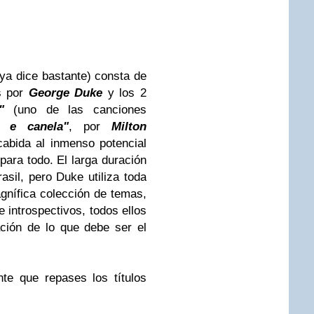
 ya dice bastante) consta de
s por
George Duke
y los 2
"
(uno de las canciones
o e canela"
, por
Milton
cabida al inmenso potencial
ara todo. El larga duración
rasil
, pero
Duke
utiliza toda
agnífica colección de temas,
e introspectivos, todos ellos
ción de lo que debe ser el
e que repases los títulos