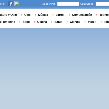
s en
Seudónimo
Contraseña
ltura y Ocio
Cine
Música
Libros
Comunicación
Tecnol
n Femenino
Sexo
Cocina
Salud
Ciencia
Viajes
Ten