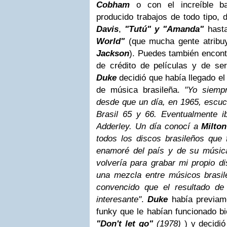
Cobham
o con el increíble b
producido trabajos de todo tipo,
Davis
,
"Tutú" y "Amanda"
hasta
World"
(que mucha gente atribu
Jackson
).
Puedes también encontr
de crédito de películas y de se
Duke
decidió que había llegado e
de música brasileña.
"Yo siemp
desde que un día, en
1965, escuc
Brasil 65 y 66. Eventualmente i
Adderley. Un día conocí a
Milto
todos los discos brasileños que 
enamoré del país y de su músic
volvería para grabar mi propio di
una mezcla entre músicos brasi
convencido que el resultado d
interesante"
.
Duke
había previam
funky que le habían funcionado bi
"Don't let go"
(1978)
) y decidi