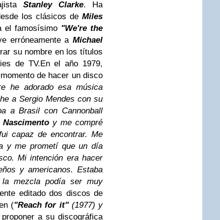
ajista
Stanley Clarke
. Ha
 desde los clásicos de
Miles
 el famosísimo
"We're the
ye erróneamente a
Michael
ar su nombre en los títulos
ries de TV.
En el año 1979,
l momento de hacer un disco
re he adorado esa música
he a Sergio Mendes con su
ba a Brasil con Cannonball
n Nascimento
y me compré
fui capaz de encontrar. Me
a y me prometí que un día
sco. Mi intención era hacer
leños y americanos. Estaba
e la mezcla podía ser muy
ente editado dos discos de
en (
"Reach for it"
(1977) y
ó proponer a su discográfica