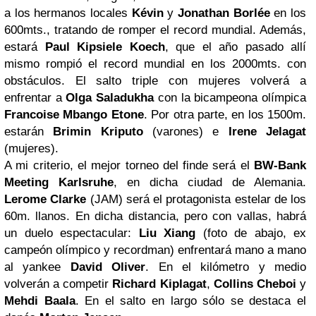
a los hermanos locales
Kévin
y
Jonathan Borlée
en los
600mts., tratando de romper el record mundial. Además,
estará
Paul Kipsiele Koech
, que el año pasado allí
mismo rompió el record mundial en los 2000mts. con
obstáculos. El salto triple con mujeres volverá a
enfrentar a
Olga Saladukha
con la bicampeona olímpica
Francoise Mbango Etone
. Por otra parte, en los 1500m.
estarán
Brimin Kriputo
(varones) e
Irene Jelagat
(mujeres).
A mi criterio, el mejor torneo del finde será el
BW-Bank
Meeting Karlsruhe
, en dicha ciudad de Alemania.
Lerome Clarke
(JAM) será el protagonista estelar de los
60m. llanos. En dicha distancia, pero con vallas, habrá
un duelo espectacular:
Liu Xiang
(foto de abajo, ex
campeón olímpico y recordman) enfrentará mano a mano
al yankee
David Oliver
. En el kilómetro y medio
volverán a competir
Richard Kiplagat
,
Collins Cheboi
y
Mehdi Baala
. En el salto en largo sólo se destaca el