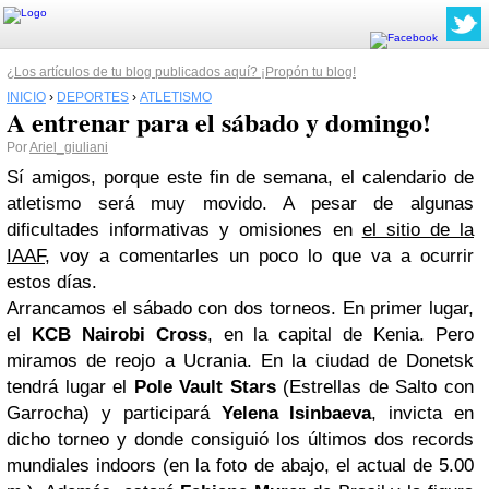
¿Los artículos de tu blog publicados aquí? ¡Propón tu blog!
INICIO
›
DEPORTES
›
ATLETISMO
A entrenar para el sábado y domingo!
Por
Ariel_giuliani
Sí amigos, porque este fin de semana, el calendario de
atletismo será muy movido. A pesar de algunas
dificultades informativas y omisiones en
el sitio de la
IAAF
, voy a comentarles un poco lo que va a ocurrir
estos días.
Arrancamos el sábado con dos torneos. En primer lugar,
el
KCB
Nairobi
Cross
, en la capital de Kenia. Pero
miramos de reojo a Ucrania. En la ciudad de Donetsk
tendrá lugar el
Pole Vault Stars
(Estrellas de Salto con
Garrocha) y participará
Yelena Isinbaeva
, invicta en
dicho torneo y donde consiguió los últimos dos records
mundiales indoors (en la foto de abajo, el actual de 5.00