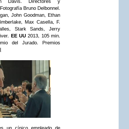
yn Davis. Directores y
Fotografía Bruno Delbonnel.
igan
,
John Goodman
,
Ethan
Timberlake
,
Max Casella
,
F.
lles
,
Stark Sands
,
Jerry
iver
.
EE UU
2013, 105 min.
mio del Jurado. Premios
l
es un cínico empleado de