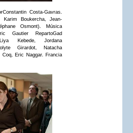
or
Constantin Costa-Gavras
.
, Karim Boukercha, Jean-
éphane Osmont). Música
ic Gautier Reparto
Gad
Liya Kebede
,
Jordana
olyte Girardot
,
Natacha
e Coq
,
Eric Naggar
.
Francia