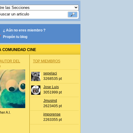
¿ Aún no eres miembro ?
Propón tu blog
A COMUNIDAD CINE
 AUTOR DEL
TOP MIEMBROS
A
sepelaci
3268535 pt
Jose Luis
3051999 pt
Jmusind
2623405 pt
her A.l.
jmporense
2263355 pt