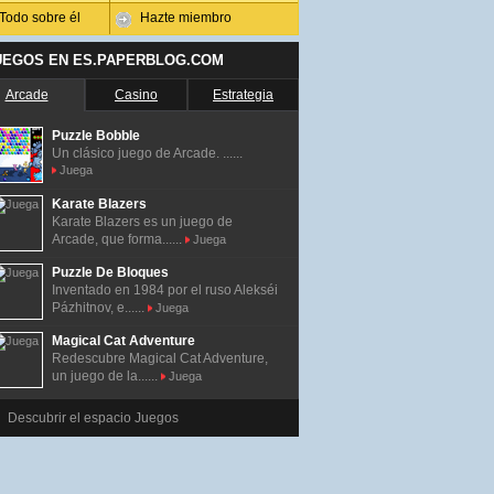
Todo sobre él
Hazte miembro
UEGOS EN ES.PAPERBLOG.COM
Arcade
Casino
Estrategia
Puzzle Bobble
Un clásico juego de Arcade. ......
Juega
Karate Blazers
Karate Blazers es un juego de
Arcade, que forma......
Juega
Puzzle De Bloques
Inventado en 1984 por el ruso Alekséi
Pázhitnov, e......
Juega
Magical Cat Adventure
Redescubre Magical Cat Adventure,
un juego de la......
Juega
Descubrir el espacio Juegos