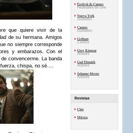
Festival de Cannes
Festivales de cine
Nueva York
ciudades
Cannes
re que quiere vivir de la
ciudades
idad de su hermana. Amigos
Gotham
Comics
que no siempre corresponde
Greg Kinnear
ores y embarazos. Con el
Actores
a de convencerme. La banda
Gad Elmaleh
a fuerza, chispa, no sé….
Actores
Julianne Moore
Actores
Revistas
Cine
Música