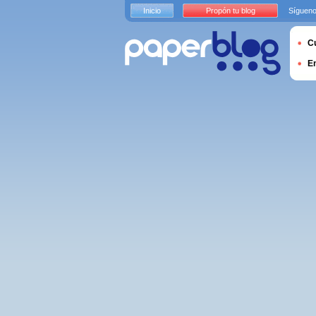
Inicio
Propón tu blog
Sígueno
Cu
E