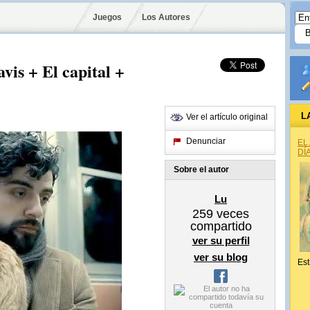
Juegos
Los Autores
vis + El capital +
L
Ver el artículo original
Denunciar
EL
DÍ
Sobre el autor
Lu
259
veces
compartido
ver su perfil
ver su blog
Est