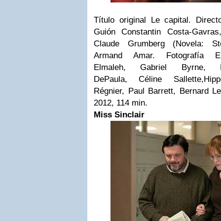
Título original Le capital. Direct
G
uión Constantin Costa-Gavras
Claude Grumberg (Novela: St
Armand Amar. Fotografía Er
Elmaleh
,
Gabriel Byrne
,
DePaula
,
Céline Sallette
,
Hipp
Régnier
,
Paul Barrett
,
Bernard L
2012, 114 min.
Miss Sinclair