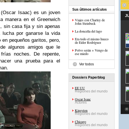
Sus últimos artículos
 (Oscar Isaac) es un joven
J
ala manera en el Greenwich
Viajes con Charley de
John Steinbeck
, sin casa fija y sin apenas
La doncella del lago
, lucha por ganarse la vida
Era todo el mismo hueco
en pequeños garitos, pero,
de Eider Rodríguez
 de algunos amigos que le
Polvo serán + Vengo de
 frías noches. De repente,
ese miedo
acer una prueba para el
Ver todos
man.
Dossiers Paperblog
EE UU
Regiones del mundo
Oscar Isaac
Actores
Kingston
Regiones del mundo
Chicago
Regiones del mundo