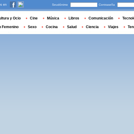
s en
Seudónimo
Contraseña
ltura y Ocio
Cine
Música
Libros
Comunicación
Tecnol
n Femenino
Sexo
Cocina
Salud
Ciencia
Viajes
Ten