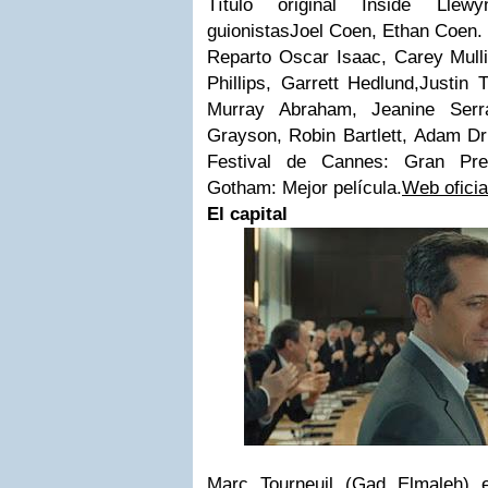
Título original Inside Llew
guionistas
Joel Coen
,
Ethan Coen
.
Reparto
Oscar Isaac
,
Carey Mull
Phillips
,
Garrett Hedlund
,
Justin 
Murray Abraham
,
Jeanine Serra
Grayson
,
Robin Bartlett
,
Adam Dr
Festival de Cannes: Gran Pre
Gotham: Mejor película.
Web oficia
El capital
Marc Tourneuil (Gad Elmaleh) 