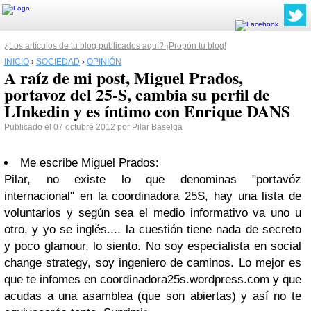
¿Los artículos de tu blog publicados aquí? ¡Propón tu blog!
INICIO
›
SOCIEDAD
›
OPINIÓN
A raíz de mi post, Miguel Prados,
portavoz del 25-S, cambia su perfil de
LInkedin y es íntimo con Enrique DANS
Publicado el 07 octubre 2012 por
Pilar Baselga
Me escribe Miguel Prados:
Pilar, no existe lo que denominas "portavóz
internacional" en la coordinadora 25S, hay una lista de
voluntarios y según sea el medio informativo va uno u
otro, y yo se inglés.... la cuestión tiene nada de secreto
y poco glamour, lo siento. No soy especialista en social
change strategy, soy ingeniero de caminos. Lo mejor es
que te infomes en coordinadora25s.wordpress.com y que
acudas a una asamblea (que son abiertas) y así no te