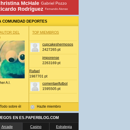
hristina McHale
Gabriel Pozzo
icardo Rodríguez
Fernando Alonso
A COMUNIDAD DEPORTES
 AUTOR DEL
TOP MIEMBROS
A
cupcakeshermosos
2427265 pt
jmporense
2263169 pt
Rafael
1987701 pt
her A.l.
comentaelfutbol
1595505 pt
Todo sobre él
Hazte miembro
UEGOS EN ES.PAPERBLOG.COM
Arcade
Casino
Estrategia