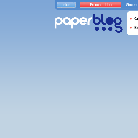
Inicio
Propón tu blog
Sígueno
Cu
E