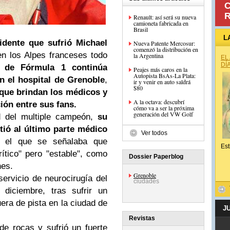
C
R
Renault: así será su nueva
camioneta fabricada en
Brasil
L
dente que sufrió Michael
Nueva Patente Mercosur:
comenzó la distribución en
en los Alpes franceses todo
la Argentina
EL
DÍ
o de Fórmula 1 continúa
Peajes más caros en la
Autopista BsAs-La Plata:
en el hospital de Grenoble
,
ir y venir en auto saldrá
$80
 que brindan los médicos y
A la octava: descubrí
ión entre sus fans.
cómo va a ser la próxima
generación del VW Golf
d del multiple campeón,
su
tió al último parte médico
Ver todos
el que se señalaba que
Est
tico" pero "estable", como
Dossier Paperblog
nes.
Grenoble
ervicio de neurocirugía del
ciudades
diciembre, tras sufrir un
era de pista en la ciudad de
J
Revistas
e rocas y sufrió un fuerte