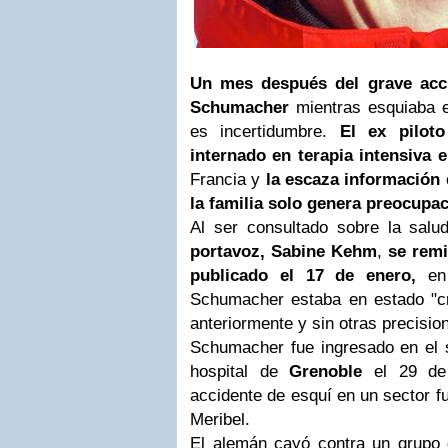
Un mes después del grave acci
Schumacher
mientras esquiaba 
es incertidumbre.
El ex pilot
internado en terapia intensiva 
Francia y
la escaza información
la familia solo genera preocupac
Al ser consultado sobre la salu
portavoz, Sabine Kehm
,
se remi
publicado el 17 de enero,
en 
Schumacher estaba en estado "crí
anteriormente y sin otras precisio
Schumacher fue ingresado en el s
hospital de
Grenoble
el 29 de 
accidente de esquí en un sector fu
Meribel.
El alemán cayó contra un grupo d