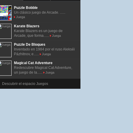
Puzzle Bobble
Un clásico juego de Arcade. ......
Juega
Karate Blazers
Karate Blazers es un juego de
Arcade, que forma......
Juega
Puzzle De Bloques
Inventado en 1984 por el ruso Alekséi
Pázhitnov, e......
Juega
Magical Cat Adventure
Redescubre Magical Cat Adventure,
un juego de la......
Juega
Descubrir el espacio Juegos