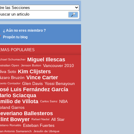
¿ Aún no eres miembro ?
Propón tu blog
EMAS POPULARES
Miguel Illescas
chael Schumacher
Vancouver 2010
stralian Open
Jenson Button
Kim Clijsters
liva Soto
Vince Carter
ázaro Bruzón
Glen Davis
Yossi Benayoun
berto Contador
osé Luis Fernández García
ario Sciacqua
milio de Villota
NBA
Carlos Sainz
oland Garros
everiano Ballesteros
lint Bowyer
All Star
Rafael Nadal
Esteban Fuertes
istiano Ronaldo
an Antonio Samaranch
Jesulín de Ubrique