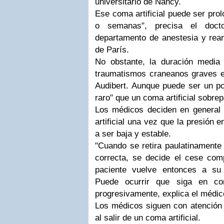
universitario de Nancy.
Ese coma artificial puede ser pro
o semanas", precisa el doct
departamento de anestesia y rean
de París.
No obstante, la duración media 
traumatismos craneanos graves e
Audibert. Aunque puede ser un po
raro" que un coma artificial sobre
Los médicos deciden en general
artificial una vez que la presión 
a ser baja y estable.
"Cuando se retira paulatinamente 
correcta, se decide el cese compl
paciente vuelve entonces a su 
Puede ocurrir que siga en co
progresivamente, explica el médic
Los médicos siguen con atención 
al salir de un coma artificial.