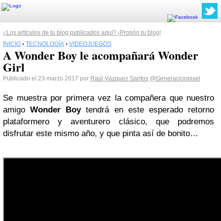
¿Los artículos de tu blog publicados aquí? ¡Propón tu blog!
INICIO
›
TECNOLOGÍA
›
VIDEOJUEGOS
A Wonder Boy le acompañará Wonder
Girl
Publicado el 23 marzo 2017 por
Raúl Vázquez Santos
@Generacionpixel
Se muestra por primera vez la compañera que nuestro
amigo
Wonder Boy
tendrá en este esperado retorno
plataformero y aventurero clásico, que podremos
disfrutar este mismo año, y que pinta así de bonito…