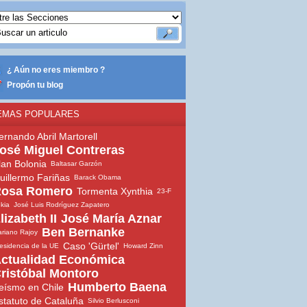
¿ Aún no eres miembro ?
Propón tu blog
EMAS POPULARES
ernando Abril Martorell
osé Miguel Contreras
lan Bolonia
Baltasar Garzón
uillermo Fariñas
Barack Obama
osa Romero
Tormenta Xynthia
23-F
ekia
José Luis Rodríguez Zapatero
lizabeth II
José María Aznar
Ben Bernanke
riano Rajoy
Caso 'Gürtel'
esidencia de la UE
Howard Zinn
ctualidad Económica
ristóbal Montoro
Humberto Baena
eísmo en Chile
statuto de Cataluña
Silvio Berlusconi