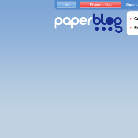
Inicio
Propón tu blog
Sígueno
Cu
E