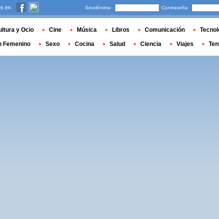
s en
Seudónimo
Contraseña
ltura y Ocio
Cine
Música
Libros
Comunicación
Tecnol
n Femenino
Sexo
Cocina
Salud
Ciencia
Viajes
Ten