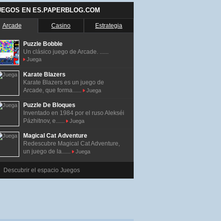
UEGOS EN ES.PAPERBLOG.COM
Arcade
Casino
Estrategia
Puzzle Bobble
Un clásico juego de Arcade. ......
Juega
Karate Blazers
Karate Blazers es un juego de
Arcade, que forma......
Juega
Puzzle De Bloques
Inventado en 1984 por el ruso Alekséi
Pázhitnov, e......
Juega
Magical Cat Adventure
Redescubre Magical Cat Adventure,
un juego de la......
Juega
Descubrir el espacio Juegos