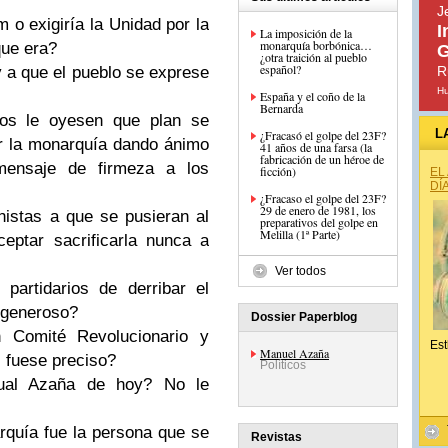
J
m o exigiría la Unidad por la
I
La imposición de la
monarquía borbónica…
que era?
G
¿otra traición al pueblo
español?
 a que el pueblo se exprese
R
H
España y el coño de la
Bernarda
tos le oyesen que plan se
L
¿Fracasó el golpe del 23F?
ar la monarquía dando ánimo
41 años de una farsa (la
fabricación de un héroe de
mensaje de firmeza a los
ficción)
EL
DÍ
¿Fracaso el golpe del 23F?
29 de enero de 1981, los
nistas a que se pusieran al
preparativos del golpe en
Melilla (1ª Parte)
eptar sacrificarla nunca a
Ver todos
partidarios de derribar el
e generoso?
Dossier Paperblog
n Comité Revolucionario y
Est
Manuel Azaña
si fuese preciso?
Políticos
ual Azaña de hoy? No le
rquía fue la persona que se
Revistas