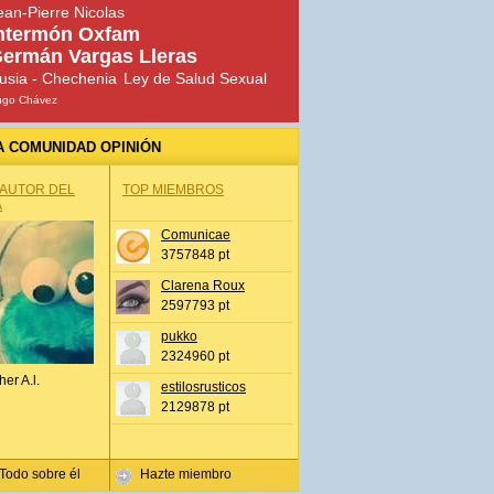
ean-Pierre Nicolas
ntermón Oxfam
ermán Vargas Lleras
usia - Chechenia
Ley de Salud Sexual
ugo Chávez
A COMUNIDAD OPINIÓN
 AUTOR DEL
TOP MIEMBROS
A
Comunicae
3757848 pt
Clarena Roux
2597793 pt
pukko
2324960 pt
her A.l.
estilosrusticos
2129878 pt
Todo sobre él
Hazte miembro