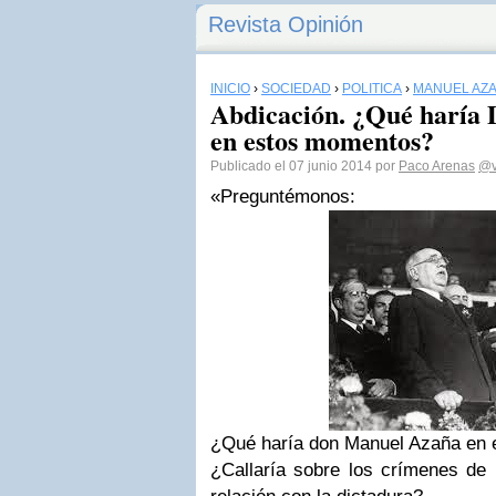
Revista Opinión
INICIO
›
SOCIEDAD
›
POLÍTICA
›
MANUEL AZ
Abdicación. ¿Qué haría
en estos momentos?
Publicado el 07 junio 2014 por
Paco Arenas
@v
«Preguntémonos:
¿Qué haría don Manuel Azaña en
¿Callaría sobre los crímenes de 