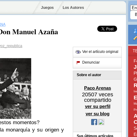
Juegos
Los Autores
AÑA
 Don Manuel Azaña
oz_republica
T
Ver el artículo original
F
Denunciar
J
P
Sobre el autor
G
R
Paco Arenas
Ir
20507
veces
E
compartido
Ma
ver su perfil
Pr
ver su blog
A
C
 estos momentos?
S
la monarquía y su origen y
E
Sus últimos artículos