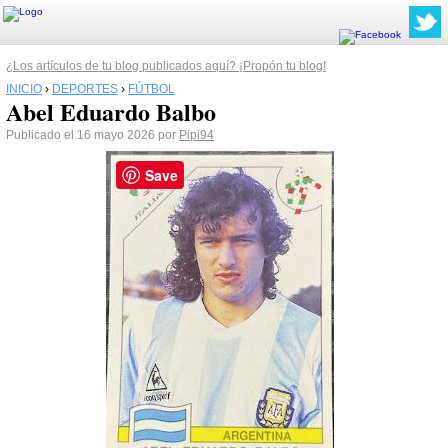
¿Los artículos de tu blog publicados aquí? ¡Propón tu blog!
INICIO
›
DEPORTES
›
FÚTBOL
Abel Eduardo Balbo
Publicado el 16 mayo 2026 por
Pipi94
Save