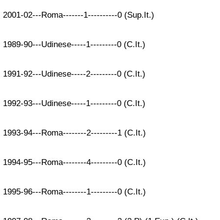
2001-02---Roma-------1----------0 (Sup.It.)
1989-90---Udinese-----1---------0 (C.It.)
1991-92---Udinese-----2---------0 (C.It.)
1992-93---Udinese-----1---------0 (C.It.)
1993-94---Roma--------2---------1 (C.It.)
1994-95---Roma--------4---------0 (C.It.)
1995-96---Roma--------1---------0 (C.It.)