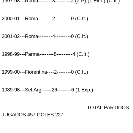
1997-98---Roma--------3---------2 (2 P) (1 Exp.) (C.It.)
2000-01---Roma--------2---------0 (C.It.)
2001-02---Roma--------4---------0 (C.It.)
1998-99---Parma--------8---------4 (C.It.)
1999-00---Fiorentina----2--------0 (C.It.)
1989-98---Sel.Arg.-----26--------6 (1 Exp.)
TOTAL:PARTIDOS
JUGADOS:457.GOLES:227.