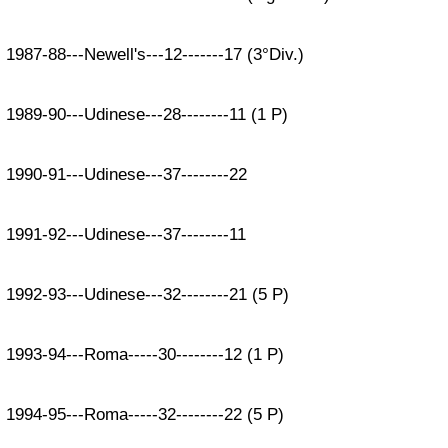
1987-88---Newell's---12-------17 (3°Div.)
1989-90---Udinese---28--------11 (1 P)
1990-91---Udinese---37--------22
1991-92---Udinese---37--------11
1992-93---Udinese---32--------21 (5 P)
1993-94---Roma-----30--------12 (1 P)
1994-95---Roma-----32--------22 (5 P)