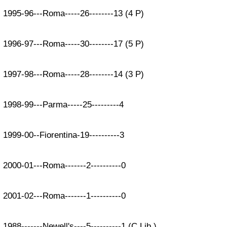
1995-96---Roma-----26--------13 (4 P)
1996-97---Roma-----30--------17 (5 P)
1997-98---Roma-----28--------14 (3 P)
1998-99---Parma-----25---------4
1999-00--Fiorentina-19----------3
2000-01---Roma-------2----------0
2001-02---Roma-------1----------0
1988-------Newell's----5----------1 (C.Lib.)