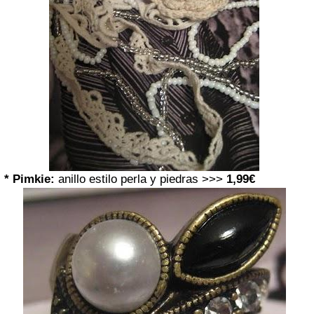
* Pimkie:
anillo estilo perla y piedras >>>
1
,99€