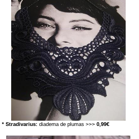
* Stradivarius:
diadema de plumas >>>
0,99€