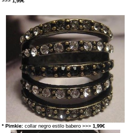
>>>
1,99€
* Pimkie:
collar negro estilo babero >>>
1,99€