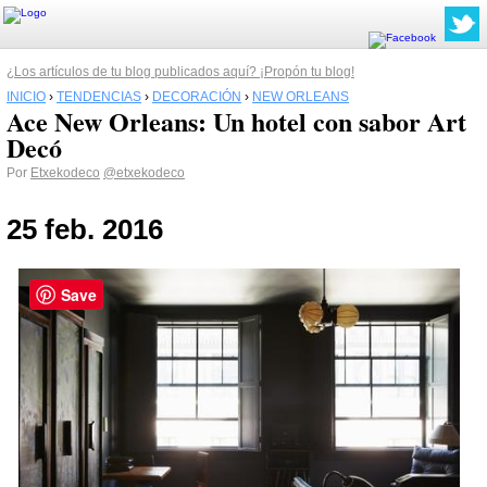
¿Los artículos de tu blog publicados aquí? ¡Propón tu blog!
INICIO
›
TENDENCIAS
›
DECORACIÓN
›
NEW ORLEANS
Ace New Orleans: Un hotel con sabor Art
Decó
Por
Etxekodeco
@etxekodeco
25 feb. 2016
Save