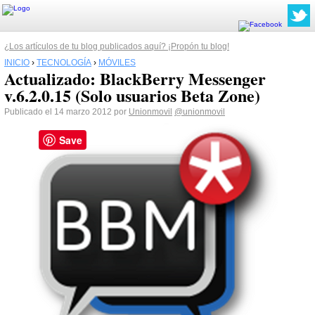
¿Los artículos de tu blog publicados aquí? ¡Propón tu blog!
INICIO
›
TECNOLOGÍA
›
MÓVILES
Actualizado: BlackBerry Messenger
v.6.2.0.15 (Solo usuarios Beta Zone)
Publicado el 14 marzo 2012 por
Unionmovil
@unionmovil
Save