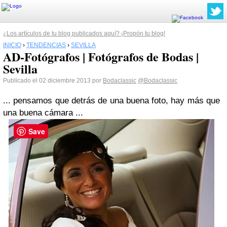
¿Los artículos de tu blog publicados aquí? ¡Propón tu blog!
INICIO
›
TENDENCIAS
›
SEVILLA
AD-Fotógrafos | Fotógrafos de Bodas |
Sevilla
Publicado el 02 diciembre 2013 por
Bodaclassic
@Bodaclassic
... pensamos que detrás de una buena foto, hay más que
una buena cámara ...
Save